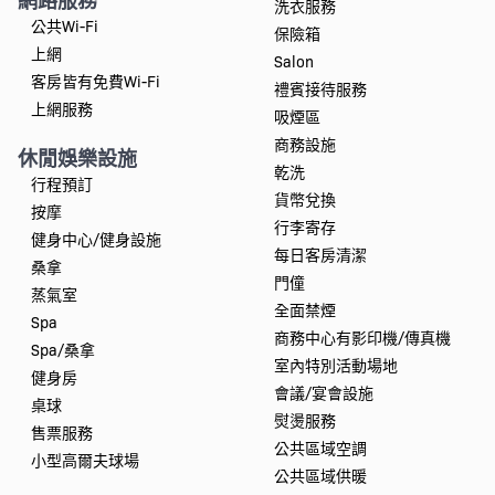
洗衣服務
公共Wi-Fi
保險箱
上網
Salon
客房皆有免費Wi-Fi
禮賓接待服務
上網服務
吸煙區
商務設施
休閒娛樂設施
乾洗
行程預訂
貨幣兌換
按摩
行李寄存
健身中心/健身設施
每日客房清潔
桑拿
門僮
蒸氣室
全面禁煙
Spa
商務中心有影印機/傳真機
Spa/桑拿
室內特別活動場地
健身房
會議/宴會設施
桌球
熨燙服務
售票服務
公共區域空調
小型高爾夫球場
公共區域供暖