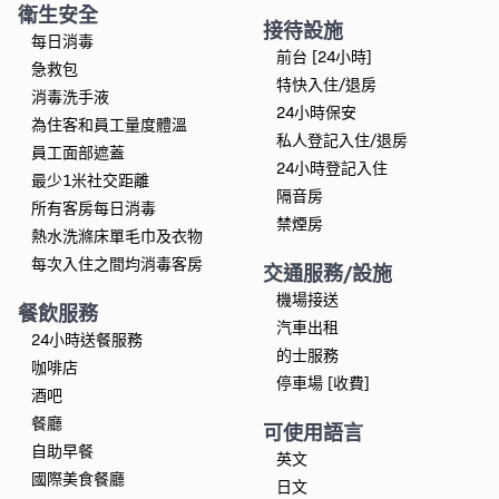
衛生安全
接待設施
每日消毒
前台 [24小時]
急救包
特快入住/退房
消毒洗手液
24小時保安
為住客和員工量度體溫
私人登記入住/退房
員工面部遮蓋
24小時登記入住
最少1米社交距離
隔音房
所有客房每日消毒
禁煙房
熱水洗滌床單毛巾及衣物
每次入住之間均消毒客房
交通服務/設施
機場接送
餐飲服務
汽車出租
24小時送餐服務
的士服務
咖啡店
停車場 [收費]
酒吧
餐廳
可使用語言
自助早餐
英文
國際美食餐廳
日文