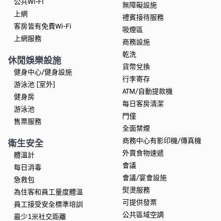
公共Wi-Fi
無障礙設施
上網
禮賓接待服務
客房皆有免費Wi-Fi
吸煙區
上網服務
商務設施
乾洗
休閒娛樂設施
貨幣兌換
健身中心/健身設施
行李寄存
游泳池 [室外]
ATM/自動提款機
健身房
每日客房清潔
游泳池
門僮
售票服務
全面禁煙
商務中心有影印機/傳真機
衛生安全
外賣食物速遞
體溫計
會議
每日消毒
會議/宴會設施
急救包
熨燙服務
為住客和員工量度體溫
可提供發票
員工接受安全標準培訓
公共區域空調
最少1米社交距離