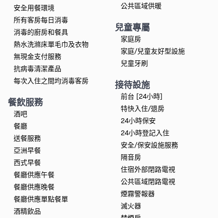
公共區域供暖
安全用餐環境
所有客房每日消毒
兒童專屬
消毒的廚房和餐具
家庭房
熱水洗滌床單毛巾及衣物
家庭/兒童友好型設施
無現金支付服務
兒童牙刷
抗病毒清潔產品
每次入住之間均消毒客房
接待設施
前台 [24小時]
餐飲服務
特快入住/退房
酒吧
24小時保安
餐廳
24小時登記入住
送餐服務
安全/保安設施服務
亞洲早餐
隔音房
西式早餐
住宿外部閉路電視
餐廳供應午餐
公共區域閉路電視
餐廳供應晚餐
煙霧警報器
餐廳供應單點餐單
滅火器
酒精飲品
禁煙房