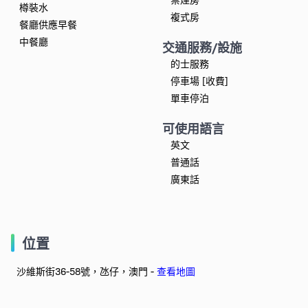
樽裝水
複式房
餐廳供應早餐
中餐廳
交通服務/設施
的士服務
停車場 [收費]
單車停泊
可使用語言
英文
普通話
廣東話
位置
沙維斯街36-58號，氹仔，澳門 -
查看地圖