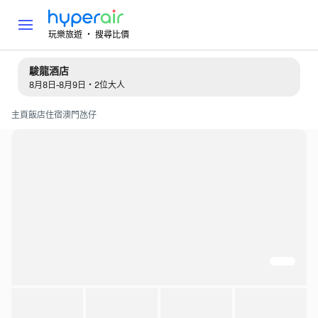
玩樂旅遊 ‧ 搜尋比價
駿龍酒店
8月8日-8月9日・2位大人
主頁
飯店住宿
澳門
氹仔