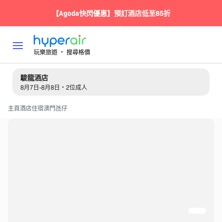
【Agoda快閃優惠】預訂酒店低至85折
玩樂旅遊 ‧ 搜尋格價
駿龍酒店
8月7日-8月8日・2位成人
主頁
酒店住宿
澳門
氹仔