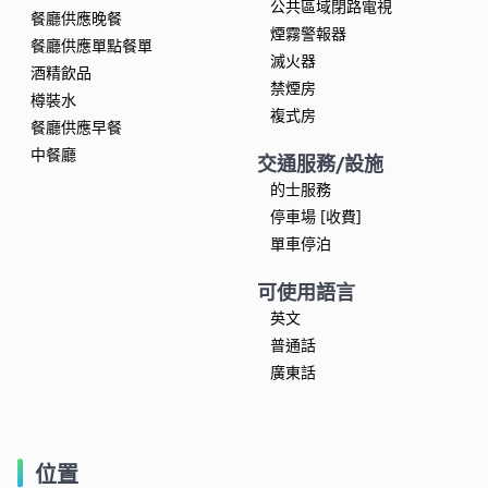
公共區域閉路電視
餐廳供應晚餐
煙霧警報器
餐廳供應單點餐單
滅火器
酒精飲品
禁煙房
樽裝水
複式房
餐廳供應早餐
中餐廳
交通服務/設施
的士服務
停車場 [收費]
單車停泊
可使用語言
英文
普通話
廣東話
位置