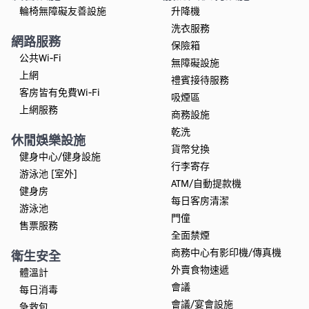
輪椅無障礙友善設施
升降機
洗衣服務
網路服務
保險箱
公共Wi-Fi
無障礙設施
上網
禮賓接待服務
客房皆有免費Wi-Fi
吸煙區
上網服務
商務設施
乾洗
休閒娛樂設施
貨幣兌換
健身中心/健身設施
行李寄存
游泳池 [室外]
ATM/自動提款機
健身房
每日客房清潔
游泳池
門僮
售票服務
全面禁煙
商務中心有影印機/傳真機
衛生安全
外賣食物速遞
體溫計
會議
每日消毒
會議/宴會設施
急救包