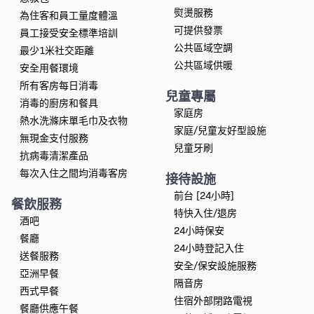
熨燙服務
為住客和員工量度體溫
可提供發票
員工接受安全標準培訓
公共區域空調
最少1米社交距離
公共區域供暖
安全用餐環境
所有客房每日消毒
兒童專屬
消毒的廚房和餐具
家庭房
熱水洗滌床單毛巾及衣物
家庭/兒童友好型設施
無現金支付服務
兒童牙刷
抗病毒清潔產品
每次入住之間均消毒客房
接待設施
前台 [24小時]
餐飲服務
特快入住/退房
酒吧
24小時保安
餐廳
24小時登記入住
送餐服務
安全/保安設施服務
亞洲早餐
隔音房
西式早餐
住宿外部閉路電視
餐廳供應午餐