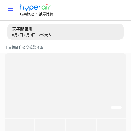
玩樂旅遊 ‧ 搜尋比價
天子閣飯店
8月7日-8月8日・2位大人
主頁
飯店住宿
高雄
鹽埕區