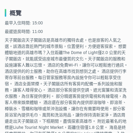
概覽
最早入住時間: 15:00
最遲退房時間: 11:00
天子閣飯店天子閣飯店是高雄市的獨特去處，也是旅客的人氣之
選。該酒店靠近熱門的城市景點，位置便利，方便遊客探索。 想要
體驗地道的高雄市嗎？入住距離The Dome of Light僅2.0 公里的天
子閣飯店，就能感受這座城市最優質的文化。天子閣飯店的服務和
設施讓客人難以忘懷。 酒店的免費Wi-Fi，讓你可以輕鬆進行通訊。
酒店提供的的士服務，助你在高雄市找到想到之處。 酒店提供行李
寄存等前台服務。每日管家服務等房內設施令你可以輕鬆享受住
宿。 酒店全面禁煙。天子閣飯店所有客房均配備一系列設施和服
務，讓客人睡得安心。 酒店部分客房提供空調、遮光窗簾和清潔洗
衣服務，為住客提供便利。 部分精選客房提供電視和有線電視，為
客人帶來娛樂體驗。 酒店還在部分客房內提供即溶咖啡、即溶茶、
樽裝水、雪櫃和咖啡或茶沖泡設備，讓你在有需要時使用。部分客
房浴室內提供毛巾、風筒和洗浴用品，讓你保持清新潔淨。酒店周
邊走出天子閣飯店，下榻期間，盡情探索高雄市。 附近最著名的地
標是Liuhe Tourist Night Market，距離住宿僅1.8 公里。 海島是終