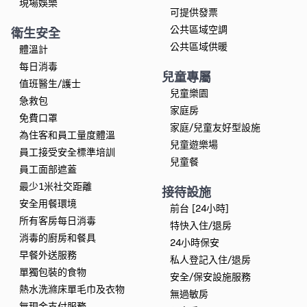
現場娛樂
可提供發票
公共區域空調
衛生安全
公共區域供暖
體溫計
每日消毒
兒童專屬
值班醫生/護士
兒童樂園
急救包
家庭房
免費口罩
家庭/兒童友好型設施
為住客和員工量度體溫
兒童遊樂場
員工接受安全標準培訓
兒童餐
員工面部遮蓋
最少1米社交距離
接待設施
安全用餐環境
前台 [24小時]
所有客房每日消毒
特快入住/退房
消毒的廚房和餐具
24小時保安
早餐外送服務
私人登記入住/退房
單獨包裝的食物
安全/保安設施服務
熱水洗滌床單毛巾及衣物
無過敏房
無現金支付服務