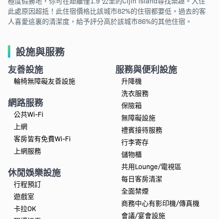
極度假勝地，你可在距離僅1.9 公里的Cijin Island尋找樂趣。入住
此處原因超抵！此住宿價格比該城市82%的住宿都要低。過去的客
人喜愛這裏的清潔度，給予評分高於該城市86%的其他住宿。
設施與服務
友善設施
服務與便利設施
輪椅無障礙友善設施
升降機
洗衣服務
網路服務
保險箱
公共Wi-Fi
無障礙設施
上網
禮賓接待服務
客房皆有免費Wi-Fi
行李寄存
上網服務
儲物櫃
共用Lounge/電視區
休閒娛樂設施
每日客房清潔
行程預訂
全面禁煙
遊戲室
商務中心有影印機/傳真機
卡拉OK
會議/宴會設施