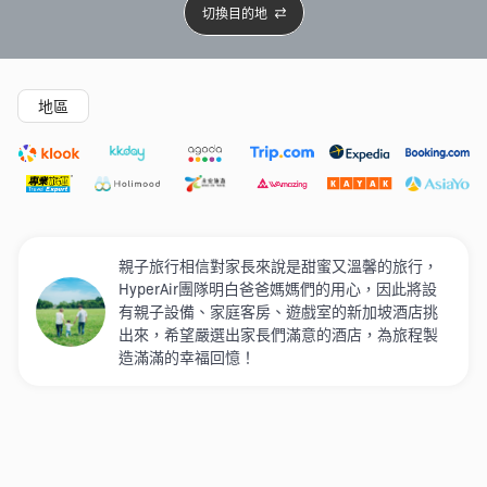
切換目的地
精選酒店
Agoda低至4折
新開幕酒店
5星級酒店
4
地區
親子旅行相信對家長來說是甜蜜又溫馨的旅行，
HyperAir團隊明白爸爸媽媽們的用心，因此將設
有親子設備、家庭客房、遊戲室的新加坡酒店挑
出來，希望嚴選出家長們滿意的酒店，為旅程製
造滿滿的幸福回憶！