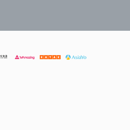
遊必選
打卡泳池酒店
家庭入住
奢華酒店
高性價比