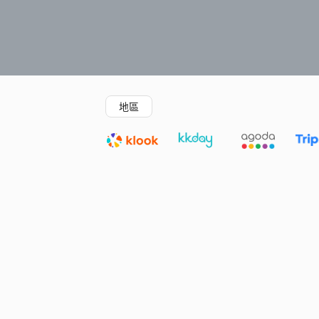
精選酒店
Agoda低至4折
新開幕酒店
地區