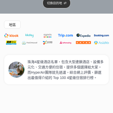
切換目的地
精選酒店
Agoda低至4折
新開幕酒店
5星級酒店
4
地區
珠海4星級酒店名單，包含大型連鎖酒店、設備多
元化、交通方便的住宿，提供多個選擇給大家。
而HyperAir團隊就先過濾，綜合網上評價，篩選
出最值得介紹的 Top 100 4星級住宿排行榜。