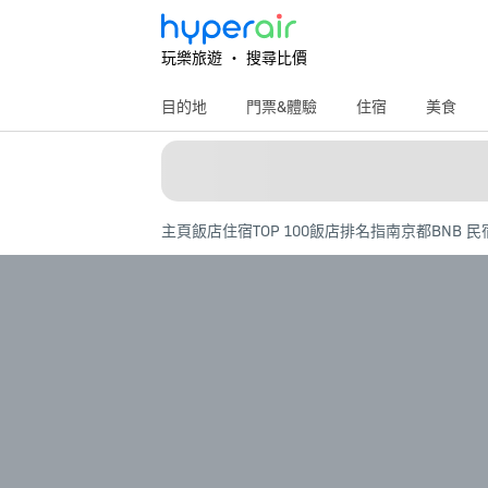
玩樂旅遊 ‧ 搜尋比價
目的地
門票&體驗
住宿
美食
主頁
飯店住宿
TOP 100飯店排名指南
京都BNB 民