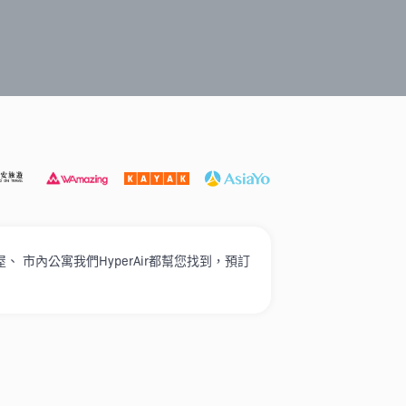
遊必選
打卡泳池酒店
家庭入住
奢華酒店
高性價比
市內公寓我們HyperAir都幫您找到，預訂