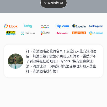
切換目的地
精選酒店
Agoda低至4折
新開幕酒店
5星級酒店
4
打卡泳池酒店必收藏名單！去旅行入住有泳池酒
店，無論是親子遊讓小朋友玩水消暑，當然少不
了到池畔瘋狂拍照吧！HyperAir將有無邊際泳
池、海景泳池、頂層泳池的酒店整理好放入釜山
打卡泳池酒店排行榜！