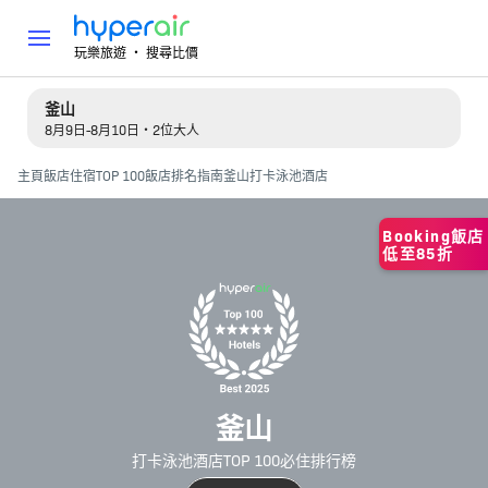
玩樂旅遊 ‧ 搜尋比價
釜山
8月9日-8月10日・2位大人
主頁
飯店住宿
TOP 100飯店排名指南
釜山打卡泳池酒店
Booking飯店
低至85折
釜山
打卡泳池酒店TOP 100必住排行榜