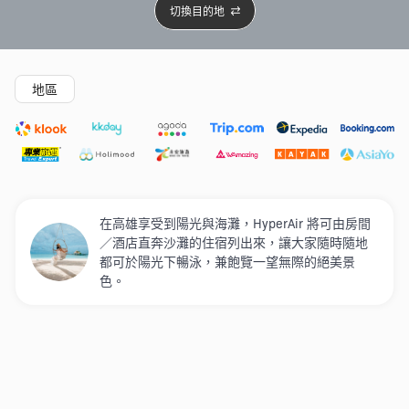
切換目的地
精選酒店
Agoda低至4折
新開幕酒店
5星級酒店
4
地區
在高雄享受到陽光與海灘，HyperAir 將可由房間
／酒店直奔沙灘的住宿列出來，讓大家隨時隨地
都可於陽光下暢泳，兼飽覽一望無際的絕美景
色。