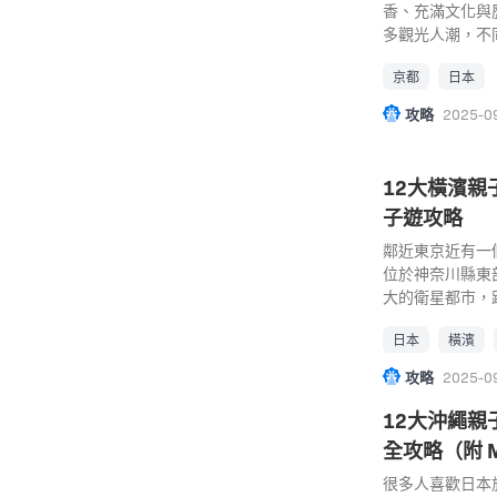
專屬，行李空間大
在世界中活躍的
香、充滿文化與
備？提前告知，
演。有興趣到活
多觀光人潮，不
一日遊推介： 3
內的「阿蘇山遊
論是春天的櫻花
車、沖繩包車、
到火山口，從上
京都
日本
除了日本式建築
平台有KLOOK、K
蘇卡德利動物樂園
由行親子遊的景
攻略
2025-0
含一日包車費用
(Google Map
長不妨參考一下
實際價格依季節
09:30~17:00 (3
京都親子好去處｜
車費用（約） 計
交通： 從JR豊
館是親子旅遊或
12大橫濱親
消政策 […]
鐘車程 […]
作為日本最大的
子遊攻略
尺，館內展示了
從蒸汽火車到新
鄰近東京近有一個
車來自於188
位於神奈川縣東
國引進最先進的
大的衛星都市，距
還有不少不能錯
的東京完全不同
築，新幹線模擬
日本
橫濱
遊樂園、水族館
存最老的木造火
安排一家大細去
攻略
2025-0
本國家指定的重
去處。 橫濱親子
蒸汽火車，而中
超人兒童博物館
12大沖繩親
善的停入車庫中
館，位於橫濱的
全攻略（附 M
駛和新幹線駕駛
超人博物館中歷
在駕駛真實的火
間。橫濱麵包超
很多人喜歡日本