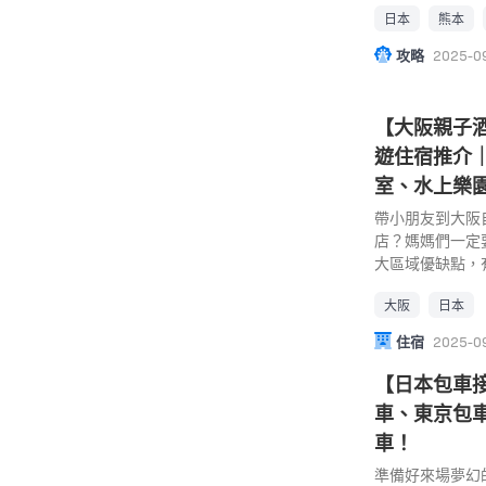
日本
熊本
聖，實際上熊本
處，享受親親大
攻略
2025-0
推介： 【熊本
岡自由行親子遊全攻
格價｜幫你選擇最適
【大阪親子酒店
去處｜1. 阿蘇農場
遊住宿推介
園是一座大型自
住宿、美食、購
室、水上樂
多達25種以上
帶小朋友到大阪
內主要分為「元
店？媽媽們一定
挑戰館」三大區
大區域優缺點，
長滑梯、巨型迷
波／心齋橋、價
的手工藝班，可
大阪
日本
影城的大阪親子酒
瓷繪、音樂盒和
詳盡介紹，提供
找到大約 70 
住宿
2025-0
裡就是他們夢想中
【日本包車
長的滑梯、攀爬
體能訓練，以及
車、東京包
盡情享受園區裡
車！
外在動物王國裏
準備好來場夢幻
貓頭鷹等動物，