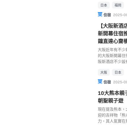
後，還要加購環
日本
福岡
兒童遊樂設施，
呢？最主要原因
地。
住宿
2025-0
隊時間，可以玩
取得入場券，哈
【大阪新酒店
沒有入場券，基本
新開幕住宿
Fast Pass
阪環球影城 Fas
鐘直達心齋橋
隊時間，這樣您
大阪近年有不少新酒
隊時間愈長的設
的大阪新開幕住
一些熱門設施可
阪新酒店不少設
以根據排隊時間決定
有鄰近機場可望
Pass，例如平
大阪
日本
置優越，多間酒
不多的話，就不用
分鐘即可到達，
末排隊時間 設施
住宿
2025-0
無論您是商務旅
40-45分鐘 超過
2024合集。
10大熊本親
鐘 50-60分鐘 
鐘 超過90分鐘 
朝聖親子遊
鐘 50-60分鐘 約
現在提及熊本，
分鐘 約3分鐘 鷹馬
迎的吉祥物「熊
2分鐘 小小兵瘋狂
力，其人氣實在
熊本縣，來到熊