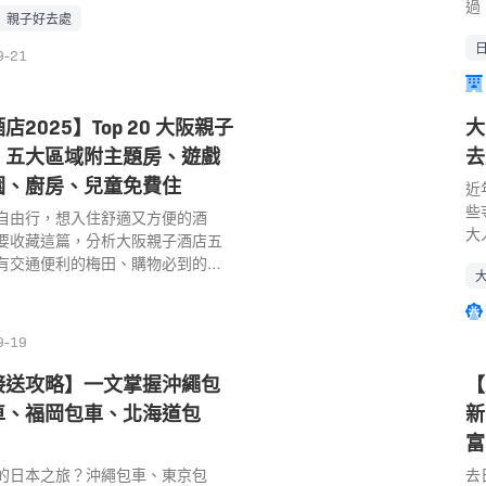
好
過
te
親子好去處
也有不少適合一家大細的親子好去
營
道
｜2
自然家庭樂之旅。 熊本親子自由行
以
下
樂園
9-21
鄰近城市】福岡親子好去處｜九州福
天
提
H
略 【日本九州 JR Pass】 搜尋
有
落
合的 JR Pass 優惠 熊本親子好
池
的
2025】Top 20 大阪親子
大
樂園 Aso Farm Land 阿蘇農場樂
典
型
｜五大區域附主題房、遊戲
去
然渡假村，佔地100萬平方公尺，集
燭
驗
物，運動，自然體驗，美容養生及
園、廚房、兒童免費住
的
近
Mo
遊樂設施於一身的綜合主題樂園。園
等
些
區
自由行，想入住舒適又方便的酒
氣之森」、「動物王國」和「健康
施
大
中
要收藏這篇，分析大阪親子酒店五
域，當中有不少適合孩子們去玩的
坑
最
可
有交通便利的梅田、購物必到的難
宮和幼兒遊樂室等，亦有各式各樣
大
介
製
錢貼地的天王寺、當然不少得環球
以讓孩子們發揮創意，造出和紙、
草
大
園 
店推介！Top 20 大阪親子酒店超
吹玻璃等作品。 大家在元氣之森能
址
阪海
32
編輯推介評分表，即睇內文！
種不同遊戲與活動。對小朋友來說，這
9-19
25
的
05
的障礙賽場地，包括一個 80 公尺
間
有
接送攻略】一文掌握沖繩包
【
設備與其他設施。樂園是專為促進
前
動
提倡身體健康而設計。每個人都能
車、福岡包車、北海道包
新
「
水
的動物園，近距離與動物接觸。另
多
愛
富
就可以近接觸或餵食水豚，貓鼬和
場
竟
的日本之旅？沖繩包車、東京包
去
還有超人氣的水豚和《獅子王》中
從
物