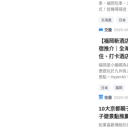
車、福岡包車、
的丁滿原身的狐
式！從機場接送
命，和大自然的
你省去交通煩惱
兒童遊樂設施，
北海道
日本
速規劃日本包車
越過一眾障礙物
推介： 日本自由
齡，看看自己有
交通
2025-0
型 日本包車服
驗桑拿、溫泉、
動，還是北海道
心。 景點： 熊
【福岡新酒店
擇！以下是三大類
郡南阿蘇村河陽557
宿推介｜全
點/機場) ✈️
+8196767210
住、打卡酒
都心，或從福岡機
從JR熊本車站
日包車 (計時數/
車，轉乘九州橫
福岡是小編頗為
天跑遍海灘與古
車站前下車，轉乘計
便遊玩於九州各
野花海+小樽！ 1
256 510 207
景點。HyperA
完美適合跨區域
http://www.a
酒店，主要鄰近
函館！ 2. 日
一日遊 熊本親子
日本
福岡
內文揀選心水酒
車、沖繩包車、
阿蘇卡德利動物
住宿
2025-0
適！以下是常見車
主半開放式的動物
數（標準尺寸） 特
動物，其中有就
10大京都親
適合小家庭或情侶 
大家體驗到擁抱
子遊景點推
敞，家庭旅遊首選 
貓、羊駝和水豚
體，舒適度UP 中巴
可以觀看到宮澤
如果喜歡傳統的