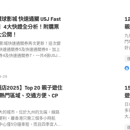
影城 快速通關 USJ Fast
1
攻略】4大快證全分析！附購票
親
大公開！
九
門
環球影城快速通關券再次更新！這次變
好
快速通關券5及快速通關券8，加上
很
4及快速通關券7，一共4張USJ
大
s可選，選擇更多，彈性更大！小編即時為
據
去大阪旅行一定會去日本環球影
親
外，必買日本環球影城 快速通關
9-28
｜
s，普遍亦稱為 USJ Fast Pass，助您跳
道
速解鎖各園區必玩遊樂設施，快速
2025】Top 20 親子遊住
1
景
免費入場指定園區！但選擇眾多，
熱門區域、交通方便、CP
遊
外
又應如何選擇？編者將兩大類別快
海
環球影城攻略整理好，一文清楚睇
日
水
環球影城攻略：日本環球影城門票簡
多
大的城市，位於九州的北端，線路
波
更多日本環球影城親子攻略：兒童設
大
便利。離香港只需三個多小時航
深
目、餐廳指南 1. 為何需要購買環
介
中心僅5分鐘車程，而且四季宜人，
般
券？ 為什麼買了日本環球影城門票
園
建築古蹟、自然風光，以及大量的