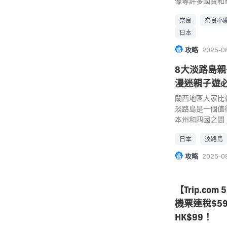
空塔、千葉市與
遊玩設施。 景點
力動畫經典場景
像等許多國寶和
為親子遊景點推
落在港未來區的橫
地址： 沖繩縣國
爾移動城堡》、
遊勝地之一。奈
是日本第一所位
奈良
奈良小
PLAZA）內，
(Google Map
「青春之丘」、
園，很愛吃小鹿
京都站以西大約1
寵物小精靈中心
10月到2月：8:30
為主題的「吉卜
子遊的景點，非
日本
有九個不同的主題
中心Pokémon 
AM – 8:00 
景的「龍貓之森
良親子自由行 奈
攻略
2025-0
展現起源於京都
『航海』為主題
急行巴士（やん
一個充滿奇幻與
園以鹿聞名，是
的河川最後奔騰
皮卡丘，店內中
（直達車），至
崎駿迷必到景點
內與隨處走動的
8大淡路島親子
河川與海洋，而
穿破天花板之姿
為高速巴士和一
票，並有不同的
660公頃，是
漫迷親子遊
大自然，同時為
品，熱愛寵物小
沖繩美麗海水族館 自
預約制，分為事
為一體的大型公
的生態系」而費
過。 親子景點：
797*74 美
劃推出共通券。購
的，並已列為日本
關西地區大家比
親近水中生物的
区高島2-19-12 0
｜2. 沖繩兒童王國
チケット）或地點
鹿在園內棲息。
淡路島是一個值
覽、觀看海豚、
Map) 電話： 04
沖繩兒童王國是
卜力主題公園 
製的鹿仙貝餵飼
本州和四國之間
水母水池5個景
20:00 交通：
乳類、鳥類、魚
1533-1 電話： 
攤販，可以購買
戶與四國的一個
足！在四季自然
橫線或港未來線「
物。在動物園區
～17:00（平日）
一年365天全
日本
淡路島
環境優美，不單
海豚身影，一定
https://www.
外，還能看到棲
日）/ 星期二公
良公園的櫻花和
個打卡景點和體
攻略
2025-0
可能展示企鵝生
處｜3. 橫濱八
犬等珍貴野生動
坐地鐵東山線，
賞花和觀賞紅葉的
是一個著名的渡
出獨特的設計，
館、遊樂園、購
「神奇博物館」
線，到「愛・地
址： 奈良縣奈良市雜
趣，非常適合親
魅力。京都水族
閒設施。園內的水
童博物館。舉辦
鐘。吉卜力樂園
話： 0742-22-0
子好去處｜1. 
【Trip.c
調展現出獨一無
魚在此悠游，是
動，正是一個讓
意。 吉卜力主
24小時開放 交
之森是一個位在
観喜寺町35-1（
機票連稅$5
「海洋度假村」
的樂趣。還舉行
2. 日本樂高樂園 L
車，步行約5分
合動漫、科技和
3130 營業時間：
了有像水族館的
化與大自然的展
古屋最受親子歡迎
士，到縣廳前奈
充分利用自然的
HK$99！
交通： JR京都
「FUREAI L
中，還有野鳥、
日本首座樂高樂
線電車到JR奈
適合所有年齡的