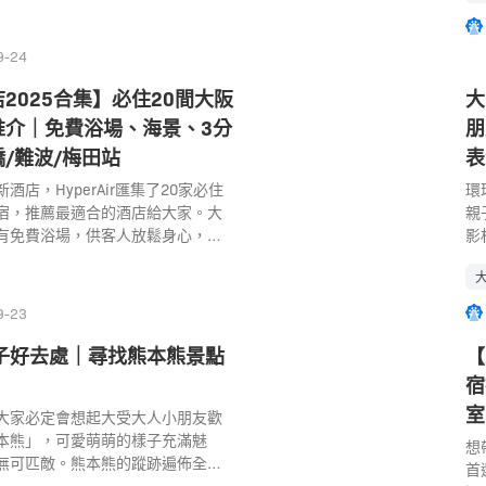
首
球影城快證（環球影城快速通關）
同
成為其中一個熱門的親子旅遊勝
為
是環球影城快證能夠節省大量的排
長
鵝
9-24
多幾個機動遊戲！另一方面，就是
京親
為
利波特魔法世界及任天堂世界如果
國
2025合集】必住20間大阪
大
在
上是不能進入的。 1.1 購買USJ
大家
以
推介｜免費浴場、海景、3分
朋
原因：節省等侯時間 在考慮要不要購入大
「
海
t Pass 時，不如先看看各設施的排
的
/難波/梅田站
表
也
就會更知道購買的必要性！選擇排
動
店，HyperAir匯集了20家必住
環
M
施，代表節省的時間愈多，在週末
下
宿，推薦最適合的酒店給大家。大
親
03
能要用上一兩小時以上。大家也可
的
有免費浴場，供客人放鬆身心，更
影
話：
是否需要購買 USJ Express
概
海灣景色的酒店。最重要的是，位
施
交
日排隊的時間較少，想玩的遊樂設施
之
店距離心齋橋、難波和梅田站只需3
目
處
購買了。 設施 平日排隊時間 週
其
方便大家出行和探索大阪的魅力。
知
巴
玩樂時間 瑪利歐賽車 庫巴挑戰書
像力
9-23
行還是休閒度假，必睇大阪新酒店
「
90分鐘 約5分鐘 耀西冒險 40-45分
面
電
子好去處｜尋找熊本熊景點
【
約5分鐘 哈利波特禁忌之旅 40-45分
拍
發
約5分鐘 好萊塢夢想乘車遊 40-50分
景點
宿
鐘
3分鐘 飛天翼龍 40-50分鐘 50-60
東区
室
大家必定會想起大受大人小朋友歡
分
的飛行 30-40分鐘 80-90分鐘 約
3
本熊」，可愛萌萌的樣子充滿魅
間為
想
乘車遊 […]
假
無可匹敵。熊本熊的蹤跡遍佈全個
wo
首
百
本親子遊當然不少得到各景點朝