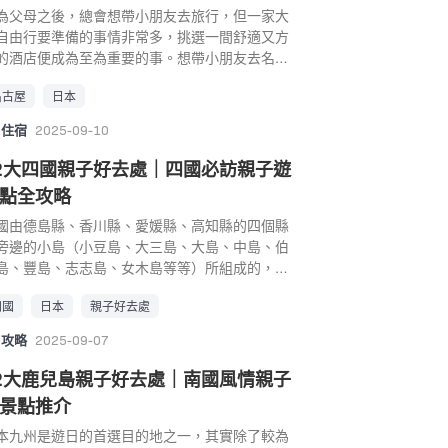
，並將麵包超人的世界化為現實生活中，像是可
大阪樂高樂園和大阪海遊館安排在同一天，讓小
為父母之後，總會想帶小朋友去旅行，但一家大
製作出麵包超人的果醬爺爺烘焙坊，小朋友可以
有個充滿快樂與知性的港灣旅程。 大阪親子景
自由行要準備的事情非常多，挑選一間舒適又方
意樂遊其中、可以看到麵包超人和他的夥伴們散
 大阪樂高樂園 LEGOLAND Discovery Center
的酒店便成為至為重要的事。想帶小朋友去名古
的遊樂區，更會有歡樂的劇場表演，欣賞正義的
saka 地址： 大阪市港区海岸通1-1-10 天保山マー
自由行，父母們一定要收藏這篇，分析名古屋親
包超人如何對抗邪惡的細菌人和解救困境中人們
トプレース3樓 (Google Map) 電話： 06 –
名古屋
日本
酒店三大區域優缺點，有交通便利的中村區、價
故事。博物館還合併了大型商場，大家可以盡情
73 – 6010 營業時間： 平日9:30-16:00；週末
貼地的中區，以及日本樂高樂園附近的名古屋親
買有關麵包超人的周邊產品，當然不少得當地限
住宿
2025-09-10
:00-15:00 交通： 「大阪港」駅下車走路5分 大阪
酒店推介！Top 20 名古屋親子酒店超詳盡介紹，
產品，千祈不要錯過! 相信大家遊覽麵包超人博物
子遊景點好去處｜3. 大阪環球影城 Universal
供編輯推介評分表，即睇詳情介紹！
2大四國親子好去處｜四國必訪親子遊
的時候，必定可以讓成年人重拾兒時的童真, 小朋
tudio Japan 在大阪的環球影城不但有2021新開幕
玩得樂而忘返的親子好去處。 地址： 神戶市中央
點全攻略
超級任天堂世界、原汁原味的哈利波特霍格華茲
川崎町 1-6-2 電話： 078-341-8855 營業時
活米村之外、以侏羅紀世界為背景的飛天翼龍雲
國由德島縣、香川縣、愛媛縣、高知縣的四個縣
： 博物館－10:00~18:00；購物中心－
飛車、亦有Minions小小兵樂園。大阪環球影城每
旁邊的小島（小豆島、大三島、大島、中島、伯
0:00~19:00 交通： 在JR「神戶」站下車徒步8分/
都會舉辦Cool Japan的活動，不但加入了日本的
島、豐島、志志島、女木島等等）所組成的，各
神戶市營地下鐵「海港園地」站下車徒步8分/在
色在樂園之外，亦有更多的新鮮感，例如Final
區域有著不同的風土人情，再加上瀨戶內海的大
急・阪神・山陽電車「高速神戶」站下車徒步13
]
四國
日本
親子好去處
島嶼群，無論在自然景觀、人文風情、美食景點
 神戶親子好去處｜2. 神戶動物王國 「神戶動物
，四國地區既豐富又多元。在四國，從能悠然自
國」是神戶市內全天候型的主題公園，是一個16
攻略
2025-09-07
遊玩的自然豐富的公園，到雨天也能去玩的文化
平方米的巨大的溫室。不用擔心日曬雨淋，下雨
施，可供親子同遊的遊樂場所都十分豐富。大家
2大鹿兒島親子好去處｜南國風情親子
也能安心玩！園區分為不同的區域，大多數無柵
以帶孩子深度旅行，體驗當地特色。 四國親子自
式放養的動物還能做近距離互動，包括可愛動物
景點推介
行推介： 四國親子好去處｜1. 高知縣立野市動物
、亞洲森林、水之谷、非洲濕地區、熱帶森林、
園 高知縣立野市動物公園是四國高知的大型動物
本九州是遊日的首選目的地之一，其實除了較為
之谷與濕地等等，每個區域都住著不同特色和種