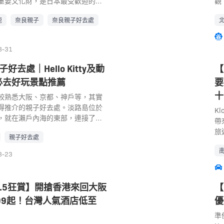
橫濱市。橫濱的寵物小精靈中心座
： 海洋博公園 + 沖繩美麗海水族館
一一重現。園區內將分成匯合《哈
重要文化財，是日本最受歡迎的旅
00
子
界
觀
點
薦之一。位於京都梅小路公園內，
濱地標大樓（LANDMARK
頭郡本部町字石川424番地
《夢幻街少女》、《貓之報恩》的
良最為人所知的好去處就是奈良公
國
本港
宮
動
們
處內陸的大型水族館，該館地處JR
鹿
奈良親子
奈良親子好去處
交通十分方便，是小孩子的天堂。每個
) 電話： 0980-48-2741 營業時間：
以《千與千尋》的場景和建築風格
仙貝的奈良小鹿，更有其他適合親
模
營
車
人
讓
公里，佔地 11,000 平方米，館內
都有各自的主題，橫濱寵物小精靈
 AM – 6:30 PM3月到9月：8:30
力的大倉庫」，及展現《龍貓》場
常值得一家大細前來奈良遊覽。 奈
國
央
「
家
的
區，主要概念為 “海洋與生命”，
Center Yokohama，非常應景地以
PM 交通： 從那霸機場，搭乘YANBARU
」。大人小朋友都可以心全意投入
良親子好去處｜1. 奈良公園 奈良公
水
「
有
遊
中
8-31
周圍環繞著壯麗的群山與多達10條
設計了穿著水手服、戴上船長帽的
ばる急行巴士）、高速巴士117號
夢想的吉卜力幻想世界，相信是宮
奈良最有名的景點，遊客可以在園
洋
抵達
玩
1
戶
入海的自然生物脈絡，不僅是展示
心位置還有一隻水系神獸蓋歐卡以
「記念公園前」下車。117號巴士分
之一！ 各個區域分別有獨立的門
鹿群近距離接觸。奈良公園佔地
時
ht
園
少
好去處｜Hello Kitty及動
【
眼
是著重於河川與海洋所孕育的豐富
現身! 店內有很多寵物小精靈周邊商
般路線，需搭乘高速巴士才能直達
門票組合可供選擇，門票銷售採用
一座集自然綠地與古代建築與文化設施
出
公
中
要
知
必去好玩景點推薦
要
了最大限度地呈現出「與生命共存
精靈的大人及小朋友絕對不可以錯
駕 GPS Map Code： 553 075
前抽選或先到先得式，現時未有計
園。在奈良公園棲息的鹿群是野生
之
玩
激
地
也
盡各種心思。 這裡有許多讓孩子們
十
 寵物小精靈中心 地址： 横浜市西
麗海水族館相關一日遊 沖繩親子好去處
票需要官方指定網站（Boo-Woo
的天然珍寶，現時約有 1,300 隻
尺
能
入
的
較熟悉大阪、京都、神戶等，其實
地
機會！除了可近距接觸生物的展
101 丸井 CITY 百貨 8F (Google
（OKINAWA ZOO & MUSEUM）
（全國的LAWSON）。 景點： 吉
這些鹿非為馴養，但遊客可以用特
2
的
以
是
得推介的親子好去處。淡路島位於
86
K
企鵝、日本大山椒魚、京都之海、
54-53-3051 營業時間： 11:00～
日本最南端的複合型動物園。有哺
地址： 愛知県長久手市茨ケ廻間乙
牠們，公園內設有販售小鹿仙貝的
境
動
覽
和
，就在瀨戶內海的東部，連接了神
中心
帶
點。每天舉辦的海豚秀，震撼力十
 JR或京濱急行「横浜駅」 徒歩3分/東
類、爬蟲類等，展示了約150種動
0561-64-1130 營業時間： 0910:00
鹿仙貝體驗餵鹿的樂趣。 奈良公園
「
內
等
義
島嶼。淡路島四面環海，島上自然
1
旅
景觀的游泳池中，展現華麗技巧的
横浜駅」 徒歩5分 官方網站：
內除了能與動物們近距離接觸之
/ 9:00～17:00（六、日、假
天免費開放，遊客可隨時前往遊覽。奈
夫
亞
繪
萬
親子好去處
有美麗的海景和日落景 ， 仲有無數
「
熱
能讓大人小孩都如癡如醉。為了盡
pokemon.co.jp/shop/ 橫濱親子好去
息於「琉球弧」的屋久島猴和琉球
休日 交通： 從新幹線名古屋站，乘
紅葉是奈良的美景，因此這裡又是
者
牛
設
沒
驗活動，就連對於日本人來說，亦
園
互
8-23
態，「京都水族館」耗費巧思打造
景島樂園 八景島海島樂園是由水族
物。 腹地內還附設有兒童博物館
再在藤が丘站轉乘電車東部丘陵
必遊景點。 景點： 奈良公園 地
觀
舍
小
像
假勝地，一年四季都能享受觀光樂
子
取
希望遊客能在這裡發現企鵝嶄新的
物中心以及飯店所構成的複合式休
，也是沖繩第一座也是唯一一座兒
球博記念公園」站下車，徒步1分
司•春日野町 (Google Map) 電
有
翔
細
而
子遊。 關西親子自由行✨ 淡路島親
星
飛
館透過迂迴曲折的走道、柔和的色
族館共有500多種12萬隻以上的
眾多激發兒童的智慧與感性的活
沒有專用停車場，自駕遊旅客要注
375 / 0742-27-8028 營業時間：
瀟
動
士
行
二次元之森動漫公園 淡路島的二次元
縣
$5
om 5.5狂賞】開搶香港來回大阪
【
二的京都風格。 地址： 京都下京区
日本最大規模的水族館，水族館
小朋友一邊透過體驗一邊了解科學
題公園相關活動 名古屋親子好去處｜
通： 可乘近鐵線到近鐵奈良車站下
致
趣
(G
然
兵庫縣立淡路島公園內，是一個融
建
HK
梅小路公園内） 電話： 075-354-
99起！台灣人氣酒店低至
優
中分為4大主題，海底生物觀賞區除
許多能自然地學習沖繩的歷史、文
EGOLAND JAPAN RESORT 講到名
鐘左右。由近鐵奈良車站可乘循環巴
海
的
2
例
大自然等元素的新概念主題公園，
親
SU
 10:00～18:00（入館至17:00止）
海底隧道和海豚表演之外，甚至在
示和企劃活動。在自然豐富的環境
的景點，一定非LEGOLAND莫屬！
良公園巴士站下車即是。如乘坐JR
巧
定
士
的
白天和夜間不同的景點開放。這裡
羊
H
準
站北口B3巴士乘車處搭乘205、
AGOON」可以直接接觸水槽中生活的海
小動物和候鳥聚集。此外，在復原
園位於名古屋，距離中部國際機場
良車站亦可，只是稍遠一些，乘計程
僅
天
富
可
大小朋友在這裡能體驗彷彿走進