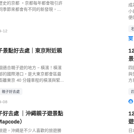
 💡 小提醒：行李多或有滑雪裝
館
動物訓練師們與動物們的精彩表
歷史的京都 。京都每年都會吸引許
以
成
確保日本包車車型符合需求！ 日本
以
火山觀光的話，也可以參加動物園
同季節來都會有不同的新發現，無
孩
小
. 日本包車｜預訂平台比較 東京包
任
覽飛行」體驗，可以坐上直升機飛
、秋天的楓紅、冬天的初雪。京都
點：
便
福岡包車、北海道包車的熱門預訂
步
而下看看有名的阿蘇山！ 景點： 阿
及寺院外，其實都擁有很多適合自
O
屋
Kday、Trip.com！以下比較表包
麵
 地址： 熊本県阿蘇市黒川2163
點，已打算親子遊去京都旅行的家
ケッ
子
9-12
（以東京市區8小時五人座車為例，
的
) 電話： +81967342020 營業時間：
這些親子好去處。 京都親子自由行
65
錢
、車型、路線而異）： 平台 一日包
購
月- 10月)10:00~16:30 (10月 – 3月)
1. 京都鐵道博物館 京都鐵道博物
9
子
價方式 車型選擇 最晚預約時間 取
定
肥本線「阿蘇駅」乘搭計程車約3分
鐵道迷非常值得造訪的京都景點。
親
提
子景點好去處｜東京附近親
1
館
鐵路博物館之一，佔地3萬平方公
S
友
景
各種不同時期和造型的日本火車，
的
區東
幹線共53輛的火車，其中最早的火
和
適合親子遊的地方 – 橫濱！橫濱
四
間
0年北海道幹線鐵路—幌內鐵道，從美
霄
部的國際港口，是大東京都會區最
與
1
火車頭「義經」。 京都鐵道博物館
年
離東京 40 分鐘車程的橫濱與緊繃
方
在
過的參觀亮點，包含了扇形車庫建
特
，有療癒海景，又寬敞，又有許多
個
阪
駕駛以及將位於舊二條站的日本現
[…
親子好去處
等等各式橫濱親子景點，如果下次
小
分
車房作為展示館等。扇形車庫是日
東京旅遊時別忘記遊覽橫濱親子好
等
王
9-08
要文化財，展示了眾多保存完好的
自由行 橫濱親子好去處｜1. 麵包
得
萬
間的巨大轉盤就是要幫火車可以妥
 目前全日本有５家麵包超人博物
設
子好去處 ｜沖繩親子遊景點
1
天
，看起來非常壯觀。新幹線模擬駕
麵包超人博物館，不僅是５間麵包
可
欄
apcode）
遊
員實際訓練時所使用是一樣，就像
史最悠久，同時也是名氣最高的一
由
區
車一樣。這座博物館不僅備受火車
人博物館以麵包超人動畫的世界觀
旅遊，沖繩是不少人喜歡的旅遊勝
公
日
岩