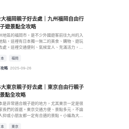
2大福岡親子好去處｜九州福岡自由行
子遊景點全攻略
州地區的福岡市，是不少外國遊客前往九州的入
地點，這裡有日本獨一無二的美食、購物、遊玩
去處。這裡交通便利、氣候宜人、充滿活力，有
多適合大人小朋友一起遊玩的景點，也是繼東京
日本
福岡
阪，最適合日本親子遊的人氣城市之一，可以根
小朋友的喜好帶他們去不同的地方，盡享美好的
攻略
2025-09-26
子時光！ 福岡親子自由行推介： 福岡親子好去處
1. MARINE WORLD 海之中道水族館 位於海之中
海濱公園旁的海洋世界水族館是超熱門福岡親子
5大東京親子好去處｜東京自由行親子
點，MARINE WORLD 海之中道是擁有象牙白貝殼
景點全攻略
觀的水族館，館內約有450種，例如鯊魚、企鵝、
豚、水母等等，將近2萬隻的海洋生物可供觀賞。
本是非常適合親子遊的地方，尤其東京一定是很
族館的亮點之一是世界最大級全景水糟，再現了
家長們的首選。東京交通方便、景點多元，不論
濤洶湧的海洋生態，可以看到海洋淺層、中層、
人抑或小朋友都一定有合適的景點。小編為大家
層的不同物種， 從頭頂射進來的光線營造出夢幻
紹15大東京親子好去處推介 ，包括東京各種樂
的景象。 MARINE WORLD 海之中道水族館是日本
日本
東京
、動物園、水族館、體驗活動等，都十分適合帶