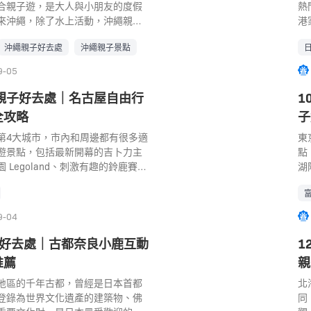
非常適合全家大細到此一遊。 地
館以帶有彈性的柔軟材質鋪設地
合親子遊，是大人與小朋友的度假
園
熱
類
35 京都府京都市下京區觀喜寺町 電
小朋友即使跌倒都不怕受傷，也方
來沖繩，除了水上活動，沖繩親子
榮
港
鼠
-462 營業時間： 10:00～17:00 入
施也配合小朋友的發展五感及教育
就是主題樂園及不同種類的公園，
1
候
後
星期三休息) 交通： JR「京都站」徒步
沖繩親子好去處
沖繩親子景點
為開放的遊樂設施設計，新博物館
麗海水族館。沖繩親子遊還是選擇
蓬
租
氣
乘京都市營巴士至「梅小路公園・京
間是以森林麵包屋為主的遊戲區，
，自由彈性度最高。 沖繩親子自由
的
點
豚
9-05
 京都親子好去處｜2. 東映太秦映
孩子盡情奔跑玩耍，設計出兒童森
處｜1. 海洋博公園 + 沖繩美麗海水
由
小
餵
的小朋友時代劇的朋友們一定要來到
正對面的戶外區，規畫為麵包超人
Churaumi Aquarium） 海洋博公園
如
趣
親子好去處｜名古屋自由行
1
題
以身歷其境體驗的「東映太秦映畫
闊的空間方便讓孩子們觀看表演。
洋博覽會的會所改建而成，可以感
步
島
鼠
全攻略
子
也是東映京都電影製片廠專用的江
一區球類公園，裡面有多種不同麵
然、體驗歷史文化，還可以與海豚
就
小
企
地面積約有53,000平方公尺，保
，能讓孩子們盡情拋球玩耍。最吸
海洋公園。「海洋博公園」有內全
第4大城市，市內和周邊都有很多適
下
族
東
址
部的作品與拍攝現場。在這裡不僅可以
是體驗「麵包超人」的世界，能和
界排名第二的「沖繩美麗海水族
遊景點，包括最新開幕的吉卜力主
熱
生
點
86
城鎮外景，參觀時代劇的拍攝場
夥伴們一起互動，跟最喜歡的「麵
沖繩的人氣旅遊景點，每年有超過
 Legoland、刺激有趣的鈴鹿賽車
高
「
湖
L
欣賞到精彩的忍者秀，還有東映動
菌人」等角色一起唱歌跳舞。 親子
場。沖繩美麗海水族館以生動展示沖繩
ia 等。小編為大家帶來最適合親子遊的
物
的
不
站
到各種動漫模型。另外裝扮照相館
兒童博物館 地址： 神奈川縣橫濱
，「與沖繩的海相會」為主題，創
子好去處，完全就是一個可以滿足小
型
萬
和
う
lay扮成藝妓、花魁、忍者、武士、新
 (Google Map) 電話： 045-
海洋生物的展示區，館內有將近
大人看風景的親子自由行好地方！
是
豹
然
神
9-04
打卡留念，甚至可以直接在電影村
:00-18:00） 營業時間： 10:00～
洋生物，擁有世界最大規模全長8.7m的
推介： 【名古屋親子酒店】Top
野
例
驗
日
好剛好遇上拍攝檔期的話，還能在
 (1)從港未來線「新高島」站3號出口
魟優雅悠遊的大水槽「黑潮之
推介｜交通方便、性價比高！ 【日本
(G
水
急
子好去處｜古都奈良小鹿互動
1
王
過程！ 地址： 京都府京都市右京区
)從JR各線「橫濱」站東口步行約10
熱帶魚到身長8.6公尺的鯨鯊，重現
】 搜尋格價｜幫你揀最啱嘅 JR Pass
09
重
遊
富
推薦
親
 電話： 0570-06-4349 營業時
tps://www.yokohama-
界。除了水族館之外，「海洋博公
去處｜1. 吉卜力主題公園 2022
乘
萌
樂
感
7:00 交通： JR「太秦站」徒步5分
jp 橫濱親子好去處｜2. 寵物小精靈中心
費的開放設施，超人氣的海豚劇場
幕的吉卜力樂園是設立在名古屋愛知
地區的千年古都，曾經是日本首都
s
造
7
北
焦
營巴士至「太秦映畫村前」等 京都
寵物小精靈中心，分別在台場、晴
，還有海龜館、海灘、兒童公園等
博紀念公園」內，整個園區將吉卜
登錄為世界文化遺產的建築物、佛
2
槽
霄
同
加
 京都水族館 京都水族館絕對值得成