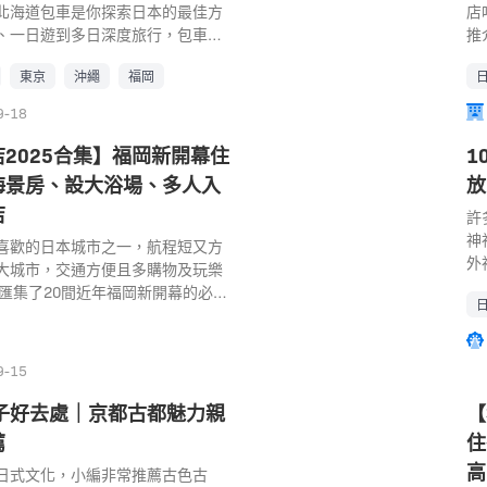
北海道包車是你探索日本的最佳方
店
獴，小朋友同時可以學會尊重生
站
場
、一日遊到多日深度旅行，包車讓
推
各種動物和平共處。樂園也不只有
車
是
，自由暢遊日本！這篇攻略幫你快
日
家長們也可以到健康挑戰館，挑戰
分
遊
東京
沖繩
福岡
行程，馬上出發！ 日本自由行酒店
山
，在玩樂的同時，檢測你的肉體年
58
館 
行行程攻略： 1. 日本包車｜服務類
南
哪方面需要加強，又或者可以去體
港區
9-18
務超靈活，無論是東京包車短程移
泥漿浴、瑜珈課程等，徹底放鬆身
65
包車長途探索，總有最適合你的選
本阿蘇農場樂園 地址： 熊本県阿蘇
2025合集】福岡新開幕住
1
阪
型詳細介紹： 1.1 單程接送 (點對
9-3 (Google Map) 電話：
鐘
海景房、設大浴場、多人入
放
 東京包車單程接送從成田機場直達東京
0 營業時間： 09:00～17:00 交通：
LE
店
場到市區，快速又省心！ 1.2 一
許
搭乘JR豐肥本線於「肥後大津」站下
和
計里程) 🌄 沖繩包車一日遊讓你一
神
斷巴士「やまびこ号」於「赤水」
喜歡的日本城市之一，航程短又方
大
蹟，北海道包車也能輕鬆搞定富良
外
程車約10分鐘 Map Code :
大城市，交通方便且多購物及玩樂
空
.3 多日包車 🏞️ 日本包車多日行程
小
*15 官方網站：
ir 匯集了20間近年福岡新開幕的必住
自
旅行，北海道包車帶你暢遊札幌到
人
sofarmland.co.jp/ 阿蘇農場樂園相關
中洲、天神、博多三大區域，即睇
L
本包車｜車型資訊 選對車型，東京包
滿
好去處｜2. 阿蘇卡德利動物樂園
店。
施
福岡包車、北海道包車的旅途更舒
人
樂園位於阿蘇火山山腳, 一個以熊為
可
9-15
型比較： 車型 人數限制 行李件
的
園，園內有100種共800隻的可愛
版
色 五人座車 1-4人 2-3件 靈活、
處
有7個品種共200隻是熊，也有可讓
說
子好去處｜京都古都魅力親
【
七人座車 5-6人 4-5件 空間寬
麵
幼熊，以及可以和世界各地的狗。
園
薦
住
九人座車 7-8人 6-7件 適合小團
神
互動的「互動區」也很受歡迎，還
著
15座車 9-15人 10-12件 大團體
幕
高
教練和黑猩猩「布丁」的表演,以及
日式文化，小編非常推薦古色古
大