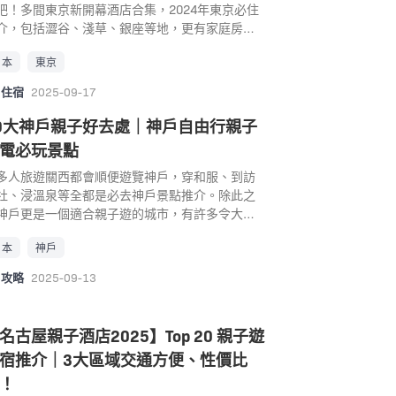
吧！多間東京新開幕酒店合集，2024年東京必住
」（約10分鐘），轉乘 JR香椎線 →「海之中道
可以看到非常多日本的爸爸媽媽會帶孩子來玩，
介，包括澀谷、淺草、銀座等地，更有家庭房、
站」（約20分鐘）、或是 「西戶崎車站」（約25
很熱門的大阪親子景點。下午五點之後《夜の海
式旅館、天然溫泉，房內更有可望晴空塔、富士
鐘），總時間為30~40分鐘左右 MapCode： 13
館》時段也是很熱門！ 大阪親子景點： 大阪海遊
日本
東京
、淺草寺等景色！小編精選20間東京新酒店指
3 […]
Osaka Aquarium Kaiyukan 地址： 大阪府大阪市
，更有必住排行榜！
海岸通1-1-10 (Google Map) 電話： +81-6-
住宿
2025-09-17
76-5501 營業時間： 10:00~20:00 交通： 乘坐大
0大神戶親子好去處｜神戶自由行親子
地鐵從地下鐵中央線至「大阪港」下車，步行5分
 大阪親子遊景點好去處｜2. 大阪樂高樂園
電必玩景點
GOLAND Discovery Center Osaka 大阪樂高樂園
多人旅遊關西都會順便遊覽神戶，穿和服、到訪
大阪海遊館一樣，是位於大阪港邊，都是好玩的
社、浸溫泉等全都是必去神戶景點推介。除此之
阪親子景點，雖然室內規模並不大，但由於內裹
神戶更是一個適合親子遊的城市，有許多令大人
間善用得宜，不需擔心日曬雨淋，不但有5個不同
朋友都為之瘋狂的親子好去處，超人氣的麵包超
組Lego區之餘，亦有4D電影院、迷你建築區等。
日本
神戶
博物館、神戶動物王國裡的水豚最療癒人心、充
EGOLAND內可以體驗多種與 Lego 有關的娛樂設
遊樂設施的神戶水果花卉公園，還可以走走神戶
，亦有一般遊樂園有的空中單車和射擊區，雖然
攻略
2025-09-13
的後花園─神戶布引香草園，享受被植物花卉圍繞
能是因空間不足的關係所以這裹有點看似是縮小
清新之感等等。 神戶親子自由行✨ 神戶親子好去
之外，但是由於加入了Lego的元素，對Lego迷來
｜1. 神戶麵包超人博物館 如果你一家大細都喜歡
亦不能錯過。而更顯得出樂園的貼心的是，在樂
名古屋親子酒店2025】Top 20 親子遊
包超人，「麵包超人博物館」絕對是你們必去的
的四周都有長椅，方便家長可以邊坐下休息邊看
宿推介｜3大區域交通方便、性價比
戶親子景點! 神戶麵包超人博物館於2013年開
小孩玩Lego，適合各個年齡層的小朋友，不論是
，以深受小朋友歡迎的麵包超人做為主題的博物
！
人或是小朋友都可以盡興而歸。 小編建議大家可