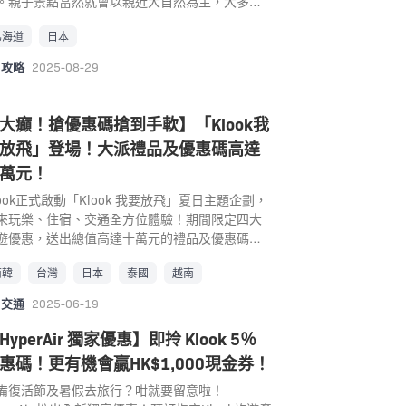
6*55 官方網站： https://noichizoo.or.jp/cn/ 四
好去處！ 景點： 鹿兒島水族館 地址： 鹿兒島市
最長、號稱全日本最恐怖的鬼屋「超・顫慄迷
。親子景點當然就會以親近大自然為主，大多是
！但其實這裡面吸引小孩子的不只是可愛的動物
親子好去處｜2. 四國水族館 號稱四國地區最大規
新町3-1(Google Map) 電話： 099-266-2233
」，除此之外，「Do-Dodonpa-急速雲霄飛
物園、水族館、戶外公園等親子好去處，不只大
，園內還有迷你遊樂園，共有十七種遊樂設施，
北海道
日本
、能輕鬆欣賞到瀨戶內海的「四國水族館」以四
業時間： 09:30 – 18:00 交通： 從JR鹿兒島「中
」、「高飛車-最陡雲霄飛車」、轉圈數最多的
紓壓，小朋友也能以最直接的方式親近大自然，
孩子們在此，可以同時享受到動物園與兒童樂園
水景為主題，展現出四國地區特有的水中世界。
」站下車，搭往かごしま水族館方向市營巴士在
Eejanaika-翻轉雲霄飛車」等都是富士急樂園超
長可以與小朋友一同享受一個休閒愉快的親子
雙重樂趣。 不可錯過在動物園的北側，建於明治
攻略
2025-08-29
族館分為2層樓，包括「瀨戶內海區域」、「太平
かごしま水族館前」落車後，再徒步約5分鐘即可
名又具代表性的遊樂設施，不少人想要去遊樂園
。 北海道親子自由行推介 北海道親子好去處｜
期的英式洋館「舊Hunter住宅」！這裡不僅是神
區域」與「清流・湖畔區域」3大分類，隨著參觀
 MapCode： 42 038 091*50 官方網站：
刺激設施的話，那第一個想到的都會是富士急樂
. 旭山動物園 位於北海道旭川的旭山動物園，是老
最大級異人館也是國家重要文化財。其至今仍耀
段與季節不同，也會展現出截然不同的空間演
tps://ioworld.jp 鹿兒島親子好去處｜2. 平川動物
！2022年新增最新富士山展望台極速溜滑梯、空
閒宜的北海道親子景點。動物園內的動物種類主
大癲！搶優惠碼搶到手軟】「Klook我
療癒的蒼藍色外觀，娓娓道來令人著迷的歷史。
。館內景點相當豐富，其中的巨型水槽「綿津見
園 平川動物園的理念是「愉快學習，愉快遊
漫遊，可以更盡情感受富士山的美景與高度刺
為寒冷帶動物，園方精神打造出最貼近天然信息
名電影「鋼之鍊金術士」真人版等多部影視作品
放飛」登場！大派禮品及優惠碼高達
景」，寬11公尺、高5.5公尺，水量有650平方公
」，希望鹿兒島遊客一家大小能於參觀動物園時
，一定不能錯過！ 富士急樂園還有少見的「免費
的環境，佔地約15萬平方米，為園內超過124種
曾在此取景，是神戶市近期熱門親子打卡景點。
萬元！
，也是四國地區最大的展示水槽，這裡預計展出
學習保護自然和愛護動物，園內有與大自然融合
園」服務，單只是進去樂園內是不用收費的，所
數量達700 只動物提供舒適的環境。旭山動物園
址： 兵庫縣神戶市灘區王子町 3-1 電話： 0078-
0種類的洄游魚，以展現四國南岸的「黑潮」環
飼養環境，而且有體驗活動，可以撫摸兔子等小
即使不玩遊樂設施也可以到富士急樂園內四處遊
日本第一座成功以自然方式繁殖北極熊、東北豹
1-5624 營業時間： 博物館－10:00~18:00；購物
look正式啟動「Klook 我要放飛」夏日主題企劃，
。「渦流之景」則可以體驗到宛如從海中窺探
物，園內擁有140種約1000隻動物，包括日本國
。近年來與《火影忍者》、《新世紀福音戰士》
角鴞等寒帶動物的動物園，並以「傳達生命的意
－ 09:00～17:00[3月~10月] / 09:00～
來玩樂、住宿、交通全方位體驗！期間限定四大
鳴門海峽」的激烈海潮，館內有許多充滿創意功
少見的樹熊和白老虎，深受大家喜愛的無尾熊、
人氣動漫作品合作開闢主題園區，並跟法國人氣
」為營運宗旨，希望讓來訪的遊客能在此學習到
6:30[11月~2月] (星期三休息) 交通： 阪急電鐵
遊優惠，送出總值高達十萬元的禮品及優惠碼！
的魅力展示。另外，「神無月之景」則是讓參觀
洲象、北極熊、小熊貓，還有長頸鹿、斑馬、犀
本合作推出打卡拍照的《麗莎與卡斯伯小鎮》等
物皆平等、生命誠可貴的理念。 在動物園內可以
王子公園」/ 神戶市巴士90.92系統至「王子動物
潮席捲今夏，每日放送獨家優惠，更有線下快閃
可以仰著頭，透過直徑4公尺的巨大圓窗，近距離
、鴕鳥等。另外有面積達1900平方米之大的飛鳥
施。富士急樂園既適合喜歡挑戰刺激極限的大人
有玻璃阻隔地欣賞到在冰天雪地中生存的動物，
南韓
台灣
日本
泰國
越南
前」 神戶親子好去處｜4. 六甲山牧場 來關西的親
動遊戲即將登場，讓全城沉浸「放飛」樂趣，贏
察在頭頂上自在悠遊的雙髻鯊，這樣的設計讓人
，約15種色彩斑斕的鳥兒在您眼前自由自在的飛
朋友，又吸引喜歡欣賞雄偉大自然景色的一家大
是北極熊、北極狐、企鵝、海豹⋯等極地動物，
旅遊許多人都會安排戶外景點，六甲山牧場與掬
超值優惠及豐富獎品！今個夏天，跟Klook一起放
交通
2025-06-19
種彷彿身處海底，能以最自然的方式欣賞鯊魚的
。園內亦有特色的足湯，可以一邊泡腳一邊觀賞
，更成為了親子遊的必訪遊樂園之一。 景點： 富
動物園最大的特點是引入了一種獨特的理念，以
台看夜景的行程最為經典，六甲山牧場位於兵庫
旅遊，盡享玩住行！ 優惠1：超抵優惠碼高達
灑泳姿，臨場感十足。 除了館內的展示，自然景
物和眺望櫻島的景致，感受南國鹿兒島的悠閒情
急樂園 地址： 山梨県富士吉田市新西原5-6-1
動展示為中心。讓動物在與牠們棲息地相似的自
神戶市的六甲山上，是以瑞士的山岳牧場為藍本
000 1. 全線產品可減高達HK$185 滿HK$1,200減
HyperAir 獨家優惠】即拎 Klook 5％
當然也納入設計元素中。這裡有四國唯一的正統
。 動物公園內同時設有遊樂園，有大量適合兒童
oogle Map) 電話： 0555-24-6711 / 0555-23-
環境和舒適的設施居住，展現動物的自然生態，
造的觀光牧場。牧場的標語是「人與動物與自然
$65：SUMJOY65 滿HK$2,500減HK$120：
惠碼！更有機會贏HK$1,000現金券！
豚水池，利用了水族館與海面的高低差，同時又
遊樂設施，包括旋轉木馬，卡丁車和摩天輪，必
111 營業時間： 09:00～18:00 交通： 富士急巴
如從水底隧道近距離看到北極熊在水底游泳玩耍
密接觸的地方」，在廣闊的牧場中飼養著120餘頭
MJOY120 2. 逢星期六日 9PM 大派高達
妙地以瀨戶內海作為表演舞台的背景，讓大家不
能讓小朋友充份放電，在動物園度過充實的一
：從新宿南口搭乘「富士五湖～新宿線巴士」至
動作；也幫海豹專門設計了水下通道，讓遊客們
、馬、牛、小豬等小動物，牧場內除了可以輕輕
K$1,000 逢星期六日 – 大派高達HK$1000，全線
備復活節及暑假去旅行？咁就要留意啦！
能同時欣賞到海豚的可愛演出，又能享受到遼闊
，是鹿兒島親子遊行程的必到之選。 景點： 平川
士急樂園站下車（約1小時40分鐘）；也可以從東
以能親眼目睹牠們上下穿梭的可愛模樣。還有許