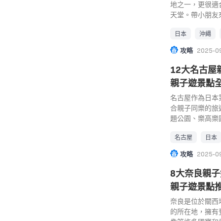
愛好者青睞，也
規劃而成，博物
地之一，更很適
址： 600-88
板，讓幼兒或是
天堂。帶小朋友
話： 0570-082
便行走，館內設
好去處最好玩的
館至16:30 (
日本
沖繩
做規劃，採取較
當然不能錯過美
約20分鐘、搭
較有開闊感，中
租車自駕最方便
攻略
2025-0
都鐵道博物館前」
在大片草原中讓
行 沖繩親子好去
畫村 喜歡忍者
林樂園的概念。
族館（Okinawa 
12大名古屋
這間日本唯一可
角色表演區，開
由第一次世界海
親子遊景點
村」主題公園，
室外區還另闢了
受沖繩豐富的自
戶時代外景地，佔
包超人角色大球
一同嬉戲玩樂的
名古屋作為日本
存了超過200
引小朋友的環節
亞洲最大、全世
合親子同樂的旅
體驗江戶時代的
麵包超人與他的
館」，一直都是
題公園、樂高樂園
景，還可近距離
包超人」和「細
340萬人次入
樂園 Motop
漫展覽館可以看
名古屋
日本
景點： 麵包超人
美麗的海為主旨
15大名古屋親
則可體驗cosp
市西區港未來6-2-9
造了多種多樣的
朋友又可以滿足
攻略
2025-0
選組成員並拍照
227-8855（10
30,000種海
名古屋親子自由行
內散步！若運氣
17:00 交通：
巨大鯨鯊和鬼蝠
20 親子遊住宿
8大奈良親
現場觀摩拍攝的
步行約3分鐘(2
海」，從小型的
中部 JR Pass
親子遊景點
太秦東蜂岡町10番地
分鐘 官方網站： ht
了沖繩的海底世
優惠 名古屋親子好
間： 10:00〜1
anpanman.
園」也有許多免
年11月盛大開
奈良是位於關西
鐘、搭乘京都市
關東區只有四間
也可以免費欣賞
縣的「愛・地球
的所在地，擁有
親子好去處｜3.