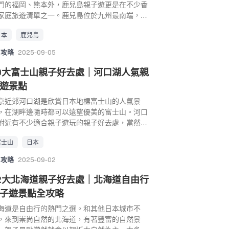
，被TripAdvisor®選為日本動物園排行榜2019上
門的福岡、熊本外，鹿兒島親子遊更是在不少香
的動物，例如：「可愛動物區」的兔子、天竺
登冠軍的動物園！本園占地廣大、自然豐饒，有
家庭旅遊清單之一。鹿兒島位於九州最南端，氣
、小貓與小狗，讓小孩學習與動物相處，亦為之
05種及1400隻的各式動物在園區內，動物們生氣
溫暖怡人，南國風情滿滿，且當地公共交通或者
接觸中型動物作心理準備。「水之谷」更有超人
日本
鹿兒島
勃十分受遊客喜愛。 動物園重現了多個動物生活
車服務非常完善，擁有非常適合家庭旅遊的景
巨星－渾身圓潤、超萌系天然呆的「水豚」。水
自然環境，讓動物們舒適生活，讓大家在園內自
。不論你是想認識動物、親近大自然，抑或培養
個性溫和也很愛吃，可以花費購買水豚的點心，
攻略
2025-09-05
觀察動物的生態。園內會定期舉辦不同活動，例
朋友藝術氣息，都可以探索鹿兒島親子遊的樂
食可愛的水豚，想與牠們自拍或是撫摸也不成問
「參觀公園非公開園區」和「與動物園園長散
，是親子遊的好去處。 鹿兒島自由行必備✨ 鹿兒
0大富士山親子好去處｜河口湖人氣親
。園中亦有熊、狼、袋鼠、駱駝、美洲獅、土撥
」等，讓大人小朋友都可以深入了解動物，其中
親子好去處｜1. 鹿兒島水族館 水族館相信是不少
、小熊貓、草泥馬、耳廓狐、環尾狐猴、海獅、
遊景點
屬鯨頭鸛最有人氣。另外，在森林館中還會模擬
朋友的最愛，鹿兒島水族館是九州規模最大的水
鵝等動物，這個神戶景點非常適合親子旅遊。 地
大雨跟起霧的環境，動物園中央的兒童遊樂區有
館，主要展示鹿兒島灣內和沿岸豐富多樣的海洋
京近郊河口湖是欣賞日本地標富士山的人氣景
： 神戶市中央區港島南町 7-1-9 電話： 078-
門的白色彈跳床，非常推薦親子遊的家庭。 雖然
物。水族館的外觀像是小雪梨歌劇院，主題是
，在湖畔邊隨時都可以遠望優美的富士山。河口
1-5624 營業時間： 10:00－17:00 交通： 於CITY
知野市動物園沒有大象、獅子、老虎等大型動
黑潮浪漫海道」，介紹黑潮從南西諸島到鹿兒島
附近有不少適合親子遊玩的親子好去處，當然少
OOP #2 臨海樂園(馬賽克前)步行5分鐘；「三宮
，但是透過良好的區域規劃，就像是走進一個大
海域，共有七層樓的展示空間，共有500種合共3
了人氣主題公園、種植時令花卉的公園、美術館
」轉乘 Port Liner 至「京コンピュータ前(神戸ど
富士山
日本
的生態園區，動物園在圍欄較少的情況下生活，
隻海洋生物，包括：珍貴稀有的鯨鯊、海豚、海
博物館等，能讓你和大人小朋友悠閒地享受大自
ぶつ王国)」 神戶親子好去處｜3. 神戶王子動物園
親子自駕必遊的四國親子景點。 景點： 高知縣立
、吞拿魚和電鰻等。 水族館還有許多互動節目，
，心曠神怡，獲得平日在城市生活難得的寶貴體
戶市立王子動物園想當然一定有許多動物，標榜
攻略
2025-09-02
市動物公園 地址： 高知県香南市野市町大谷738
如「電鰻放電解說」、「解說導覽」等，在眾多
。 富士山親子自由行 富士山親子好去處｜1. 富士
本唯一可以同時看到大熊貓和無尾熊的神戶市立
oogle Map) 電話： 0887-56-3500 營業時間：
族館的活動中，海豚表演絕對是鹿兒島親子遊的
樂園 日本3大遊樂園之一的富士急樂園以刺激的
2大北海道親子好去處｜北海道自由行
子動物園，動物園內飼育了130種超過800隻的豐
:30 – 17:00 (星期一休息) 交通： 從JR土贊線換
點行程，無論大人小朋友無不拜倒在海豚的可愛
樂設施而聞名，擁有各種「世界第一」紀錄的遊
種類動物，除了大熊貓旦旦擁有超高人氣，存在
子遊景點全攻略
土佐黑潮鐵路的後免·奈半利線（Gomen Nahari
樣，大家可在20分鐘的表演中認識海豚的身體構
設施 : 高度79m、旋轉高度79.5m、落差高度
超高的紅鶴群及可愛的北極熊及無尾熊也是矚目
en），在野市站（Noichi eki）下車。從車站步行
和習性。更可以近距離觀賞海豚，還在鯨鯊大水
0m、最快時速130km、打破金氏世界紀錄的「雲
海道是自由行的熱門之選。和其他日本城市不
點，有許多讓小朋友可與動物親密接觸的機會，
0分鐘即可到達動物園。 MapCode： 73 265
前聽解說，深入了解這些海洋生物，絕對是個親
飛車之王FUJIYAMA」，步行距離長達700ｍ的世
，來到崇尚自然的北海道，有著豐富的自然景
上春季繁花盛開，是當地非常有人氣的親子景