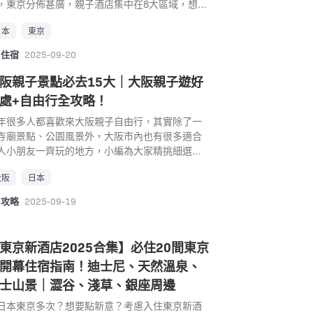
去處｜2. 海之中道海濱公園 海之道海濱公園是國
，東京分佈甚廣，親子酒店集中在8大區域，想知
amLab Planets TOKYO 相關活動 東京親子好去處
公園擁有遼闊的園區，面積約350公頃，四季都可
哪一區最方便、哪一區性價比最高，就要留意以
. 姆明主題樂園 Moomin Valley Park 姆明主題
欣賞到壯觀花海，玫瑰、波斯菊、波波草等。春
日本
東京
Top 20 東京親子酒店超詳盡介紹，當中還包括了
 Moomin Valley Park 是埼玉縣飯能市近期最
有花的祭典「海之中道花之野宴」，初夏及秋天
供編輯推介評分表，即睇內文！
it的自由行打卡景點，距離東京都心約50公里，坐
住宿
2025-09-20
「薔薇祭」，夏天有西日本最大規模的度假游泳
在湖畔有著豐富的自然綠意與水景。 不同於一般
「夏日泳池」，秋天有「海之中道＊花之慶
主題園區，在「Moomin Valley Park」看不到大
阪親子景點必去15大｜大阪親子遊好
」，冬天則有1萬支蠟燭所點綴而成的「聖誕・蠟
華麗的遊樂設施，而是以自然、故事為主軸的體
處+自由行全攻略！
之夜」可供遊玩。 綿長的海邊步道和許多小動物
型園區，園區共分為Welcome cove、
園區 – 「動物森林」，接觸袋鼠、水豚、松鼠猴
年很多人都喜歡來大阪親子自由行，其實除了一
ominvalley、Kokemus與Lonelymountain四
約50種動物互動部分能餵食。園區的親子遊樂設
寺廟景點、公園風景外，大阪市內也有很多適合
，精緻重現了姆明的世界，漫步在舒心的大自然
和水上樂園也好玩，「三色溜滑梯」超刺激，沙
人小朋友一齊玩的地方，小編為大家精挑細選了
，真實體驗了姆明的生活，更希望讓來此的遊客
、彈簧床、噴水池等應有盡有，騎腳踏車享受廣
適合大阪親子遊的15大大阪親子景點好去處推
以在與姆明同遊的過程中，不只是被療癒，還能
自然園區。每年十月會出現的超可愛人氣掃帚
大阪
日本
，大人小朋友也可以享受完美的大阪親子之旅。
造出屬於自己的冒險。 景點： 姆明主題樂
，千萬不要錯過！ 景點： 海之中道海濱公園 地
阪親子自由行推介 大阪親子遊景點好去處｜1. 大
Moomin Valley Park 地址： 埼玉県飯能市宮沢
攻略
2025-09-19
： 〒811-0321 福岡県福岡市東区大字西戸崎18-
遊館 Osaka Aquarium Kaiyukan 位於大阪港邊
7-6 「metsä village」內 (Google Map) 電話：
(Google Map) 電話： +81 92-603-1111 營業時
大阪海遊館是目前世界上最大的水族館，海遊館
70-03-1066 […]
： 09:30–17:00 交通： 巴士：在「天神中央郵局
多個展區，家長可以帶小朋友們近距離接觸海洋
東京新酒店2025合集】必住20間東京
（18A乘車處）」，搭西鐵巴士21或 21B路線至
物，有巨大卻又無比溫柔的鯨鯊、可愛的海豹、
開幕住宿指南！迪士尼、天然溫泉、
海之中道」巴士站，約40~60分鐘搭船：在「博
獺，萌度滿點的企鵝、水豚君都是小朋友的最
埠頭」或是「Marizon」，搭乘到「海中道渡船
，感受一下它們的生活環境。最特別的是觸摸區
士山景｜澀谷、淺草、銀座周邊
」，約20分鐘電車：如果是搭乘地下鐵(電車)，
然有魟魚、小鯊魚等平常較少機會碰觸到的小動
日本東京多次？想要點新意？考慮入住東京新酒
「博多車站」出發，搭乘 鹿兒島本線 →「香椎車
，當然也還有各式各樣的海洋生物可以欣賞，現