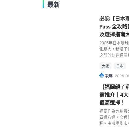
最新
必睇【日本環球
Pass 全
及選擇指南
2025年日本
化頗大，新增了
之前的快速通關券
Fast Pas
大阪
日本
大家更新資訊！
城！除咗門票之
攻略
2025-0
Express Pas
過排隊人龍，快
【福岡親子酒店
通關更可以讓您
宿推介｜4大
到底怎樣抵玩？
值高選擇！
速通關券的日本
晒！ 更多日本
福岡作為九州最
介及優惠詳情 
四通八達，交通
施總整理、表演節
程，由機場到市
球影城快速通關
擁有歷史悠久的