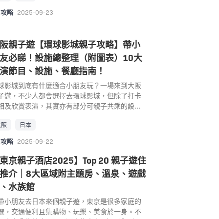
間推出潛水員表演，且所飼育、展示的鯊魚數量
小朋友一起前往，已打算親子遊去東京旅行的家
攻略
2025-09-23
日本最多的水族館、華麗水母、近距離看可愛企
不妨參考一下這些親子景點。 東京親子自由行 東
們都是重點，還有精彩海豚秀、海獅秀，因此成
子好去處｜1. teamLab Planets TOKYO 享譽
相當知名的人氣觀光景點。館內還設有體驗區，
際的跨領域數位藝術團隊teamLab在東京豐洲為
阪親子遊【環球影城親子攻略】帶小
這裡會有工作人員引導參觀者觸摸水中生物。可
帶來了「teamLab Planets TOKYO 」，主打
觸摸到平常見不太到的水中生物。海星、海膽、
友必睇！設施總整理（附圖表）10大
Body Immersive身體沉浸」，展場為一個超巨大
參等海洋生物平常在海邊不要隨意碰觸，在這裡
沉浸式空間，不只聲光音效，還有能與「水」互
演節目、設施、餐廳指南！
要遵照工作人員的指示來輕柔觸摸。 景點：
的7件體感型互動藝術作品，讓觀者赤腳去感受腳
球影城到底有什麼適合小朋友玩？一場來到大阪
ARINE WORLD 海之中道水族館 地址： 〒811-
的美麗世界。 每個獨一無二的作品會隨著參觀者
子遊，不少人都會選擇去環球影城，但除了打卡
21 福岡県東区西戸崎18-28 (Google Map) 電
互動影響而產生不同的變化，以「身歷其境」為
相及欣賞表演，其實亦有部分可親子共乘的設
 +81 92-603-0400 營業時間： 09:30 ~ 17:30
念，強調重置人類的體感，體驗身體與藝術作品
。這次整理了各年齡層小朋友可玩設施、表演節
通： 巴士：在「天神中央郵局前（18A乘車
間的模糊界線，讓人與作品合而為一、完全融入
大阪
日本
，更有親子餐廳推介，無論大朋友或小朋友都要
）」，搭西鐵巴士21或 21B路線至「海之中道」
中，想必是個能夠為大家帶來全新感受、激發想
的環球影城親子攻略！
士站，約40~60分鐘搭船：在「博多埠頭」或是
的藝術世界！ 在teamLab Planets TOKYO 裡
攻略
2025-09-22
Marizon」，搭乘到「海中道渡船場」，約20分鐘
可以自由拍照攝影，但禁止使用閃光燈、腳架自
車：如果是搭乘地下鐵(電車)，從「博多車站」出
東京親子酒店2025】Top 20 親子遊住
棒等器材，大家隨手都能拍出無死角夢幻美照。
，搭乘 鹿兒島本線 →「香椎車站」（約10分
： teamLab Planets TOKYO 地址： 東京都江
推介｜8大區域附主題房、溫泉、遊戲
），轉乘 JR香椎線 →「海之中道車站」（約20
豊洲6-1-16 (Google Map) 電話： 03-6670-
、水族館
鐘）、或是 「西戶崎車站」（約25分鐘），總時
911 營業時間： 平日09:00~23:00，週五、六和節
30~40分鐘左右 網址： https://marine-
帶小朋友去日本來個親子遊，東京是很多家庭的
日前一天 09:00~24:00 交通： 可從新橋站搭乘
rld.jp/zh/ MapCode： 13 583 170*12 福岡親子
選，交通便利且集購物、玩樂、美食於一身。不
合海鷗線，約30分鐘後於新豐洲站下車電車 東京