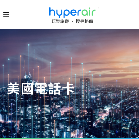
隨時隨
玩樂旅遊 ‧ 搜尋格價
地 醒目
立即下
載 App
旅遊
下載 HyperAir
應用程式並首
HyperAir
次登記，即享
HK$10 優惠迎
美國電話卡
新禮遇！