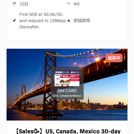
15日
AIS
First 6GB at 5G/4G/3G,
and reduced to 128kbps
即插即用
thereafter
返貨中
【Sales🥳】US, Canada, Mexico 30-day