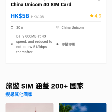
China Unicom 4G SIM Card
HK$58
4.6
HK$108
30日
China Unicom
Daily 600MB at 4G
speed, and reduced to
即插即用
not below 512kbps
thereafter
旅遊 SIM 涵蓋 200+ 國家
搜尋其他國家