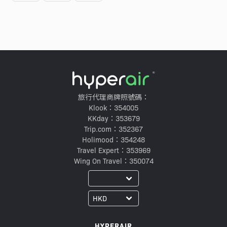
旅行代理商牌照號碼：
Klook：354005
KKday：353679
Trip.com：352367
Holimood：354248
Travel Expert：353969
Wing On Travel：350074
HYPERAIR