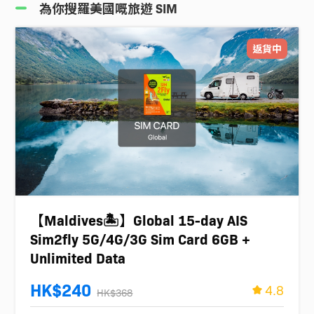
為你搜羅美國嘅旅遊 SIM
返貨中
【Maldives🏝️】Global 15-day AIS
Sim2fly 5G/4G/3G Sim Card 6GB +
Unlimited Data
HK$240
4.8
HK$368