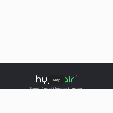
Ｍap
Travel Agent Licence Number:
HyperAir：354671
Klook：354005
KKday：353679
Trip.com：352367