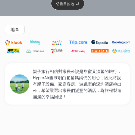
切換目的地
精選酒店
Agoda低至4折
新開幕酒店
5星級酒店
4
地區
親子旅行相信對家長來說是甜蜜又溫馨的旅行，
HyperAir團隊明白爸爸媽媽們的用心，因此將設
有親子設備、家庭客房、遊戲室的深圳酒店挑出
來，希望嚴選出家長們滿意的酒店，為旅程製造
滿滿的幸福回憶！