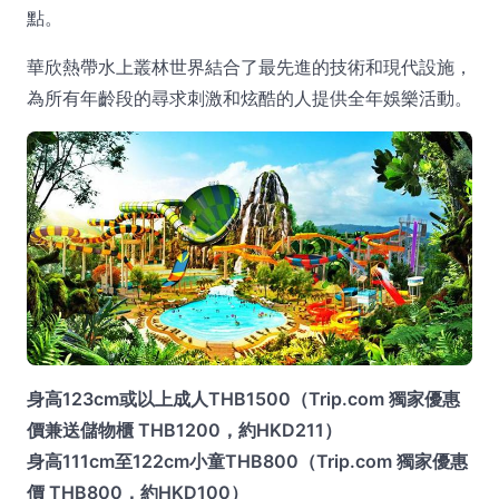
點。
華欣熱帶水上叢林世界結合了最先進的技術和現代設施，
為所有年齡段的尋求刺激和炫酷的人提供全年娛樂活動。
身高123cm或以上成人THB1500（Trip.com 獨家優惠
價兼送儲物櫃 THB1200，約HKD211）
身高111cm至122cm小童THB800（Trip.com 獨家優惠
價 THB800，約HKD100）