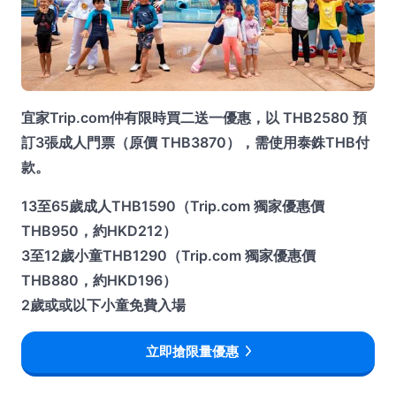
宜家Trip.com仲有限時買二送一優惠，以 THB2580 預
訂3張成人門票（原價 THB3870），需使用泰銖THB付
款。
13至65歲成人THB1590（Trip.com 獨家優惠價
THB950，約HKD212）
3至12歲小童THB1290（Trip.com 獨家優惠價
THB880，約HKD196）
2歲或或以下小童免費入場
立即搶限量優惠