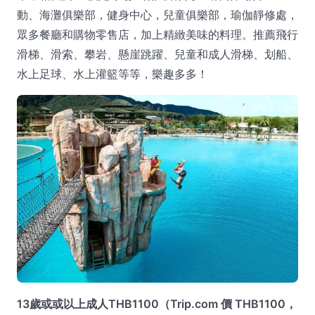
動、海灘俱樂部，健身中心，兒童俱樂部，瑜伽靜修處，
眾多餐廳和購物零售店，加上精緻美味的料理。推薦飛行
滑梯、滑索、攀岩、懸崖跳躍、兒童和成人滑梯、划船、
水上足球、水上灌籃等等，樂趣多多！
13歲或或以上成人THB1100（Trip.com 價 THB1100，