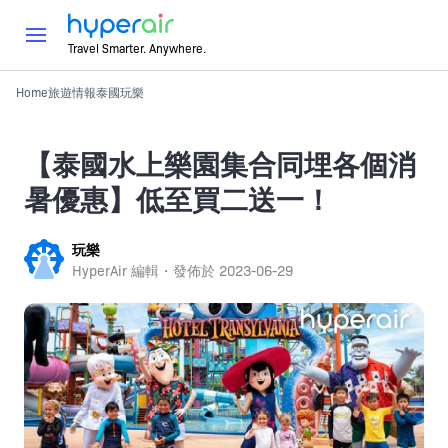
Travel Smarter. Anywhere.
Home
旅遊情報
泰國
玩樂
【泰國水上樂園集合同埋各個消
暑優惠】低至買二送一！
玩樂
HyperAir 編輯・發佈於
2023-06-29