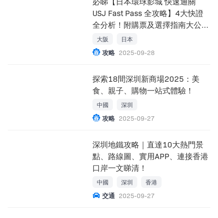
必睇【日本環球影城 快速通關
USJ Fast Pass 全攻略】4大快證
全分析！附購票及選擇指南大公
開！
大阪
日本
攻略
2025-09-28
探索18間深圳新商場2025：美
食、親子、購物一站式體驗！
中國
深圳
攻略
2025-09-27
深圳地鐵攻略｜直達10大熱門景
點、路線圖、實用APP、連接香港
口岸一文睇清！
中國
深圳
香港
交通
2025-09-27