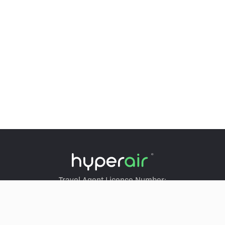
Travel Agent Licence Number:
HyperAir：354671
Klook：354005
KKday：353679