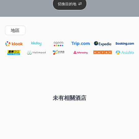
切換目的地
精選酒店
Agoda低至4折
新開幕酒店
5星級酒店
4
地區
未有相關酒店