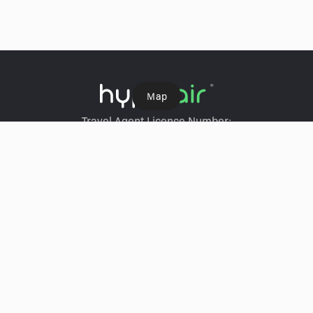
Ｍap
Travel Agent Licence Number:
HyperAir：354671
Klook：354005
KKday：353679
Trip.com：352367
Holimood：354248
Travel Expert：353969
Wing On Travel：350074