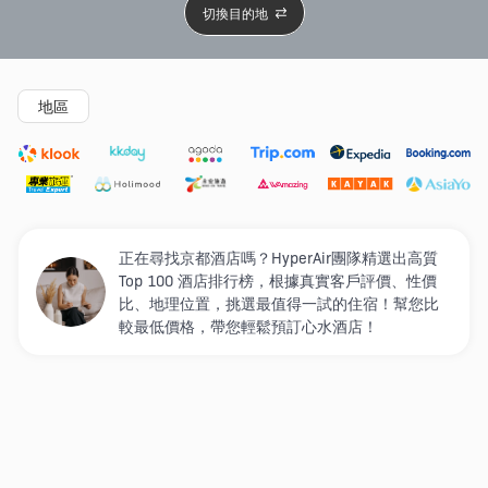
切換目的地
精選酒店
Agoda低至4折
新開幕酒店
5星級酒店
4
地區
正在尋找京都酒店嗎？HyperAir團隊精選出高質
Top 100 酒店排行榜，根據真實客戶評價、性價
比、地理位置，挑選最值得一試的住宿！幫您比
較最低價格，帶您輕鬆預訂心水酒店！