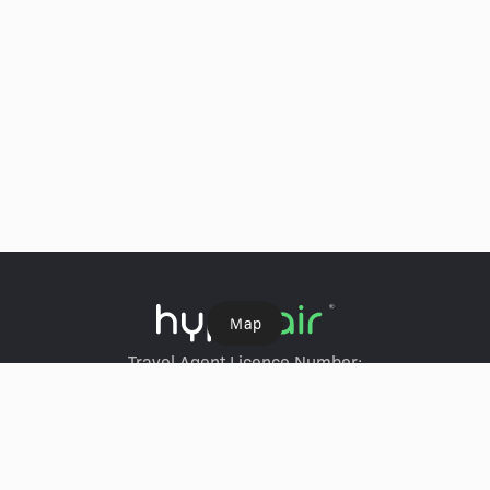
Ｍap
Travel Agent Licence Number:
HyperAir：354671
Klook：354005
KKday：353679
Trip.com：352367