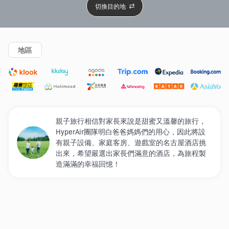
切換目的地
精選酒店
Agoda低至4折
新開幕酒店
5星級酒店
4
地區
親子旅行相信對家長來說是甜蜜又溫馨的旅行，
HyperAir團隊明白爸爸媽媽們的用心，因此將設
有親子設備、家庭客房、遊戲室的名古屋酒店挑
出來，希望嚴選出家長們滿意的酒店，為旅程製
造滿滿的幸福回憶！