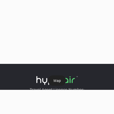
Ｍap
Travel Agent Licence Number:
HyperAir：354671
Klook：354005
KKday：353679
Trip.com：352367