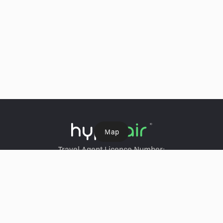
Ｍap
Travel Agent Licence Number:
HyperAir：354671
Klook：354005
KKday：353679
Trip.com：352367
Holimood：354248
Travel Expert：353969