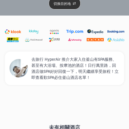
切換目的地
精選酒店
Agoda低至4折
新開幕酒店
5星級酒店
4
去旅行 HyperAir 推介大家入住釜山有SPA服務、
甚至有大浴場、按摩池的酒店！日行萬里路，回
酒店做SPA好好回復一下，明天繼續享受旅程！立
即查看歎SPA必住釜山酒店名單！
未有相關酒店