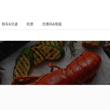
租车&交通
机票
优惠码&情报