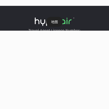
地图
Travel Agent Licence Number:
HyperAir：354671
Klook：354005
KKday：353679
Trip.com：352367
Holimood：354248
Travel Expert：353969
Wing On Travel：350074