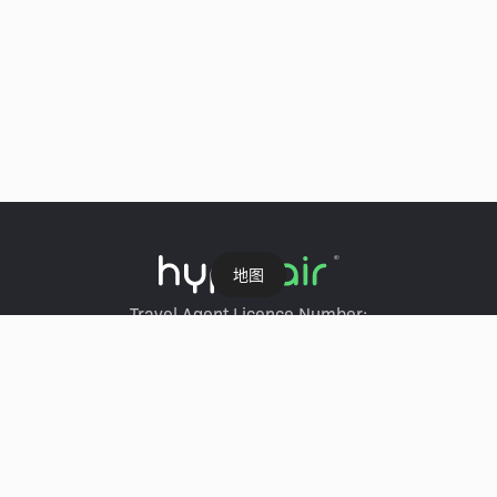
地图
Travel Agent Licence Number:
HyperAir：354671
Klook：354005
KKday：353679
Trip.com：352367
Holimood：354248
Travel Expert：353969