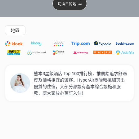
切換目的地
精選酒店
Agoda低至4折
新開幕酒店
5星級酒店
4
地區
熊本3星級酒店 Top 100排行榜，推薦給追求舒適
度及價格相宜的遊客。HyperAir團隊精挑細選出
優質的住宿，大部分都設有基本綜合設施和服
務，讓大家放心預訂入住！