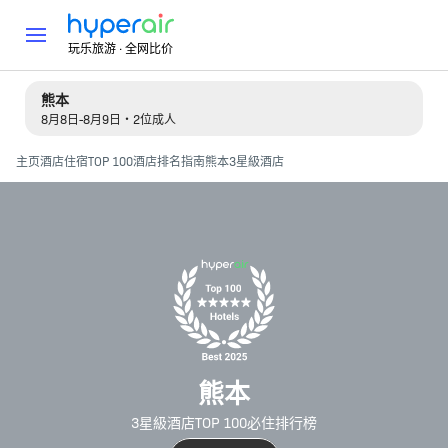
玩乐旅游 · 全网比价
熊本
8月8日-8月9日・2位成人
主页
酒店住宿
TOP 100酒店排名指南
熊本3星級酒店
熊本
3星級酒店TOP 100必住排行榜