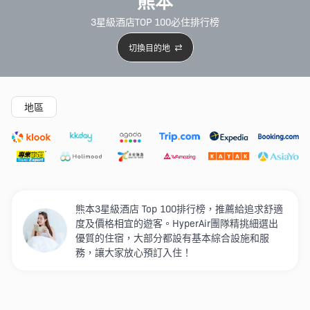
熊本
3星級酒店TOP 100必住排行榜
切換目的地
精選酒店
Agoda低至4折
新開幕酒店
5星級酒店
4
地區
熊本3星級酒店 Top 100排行榜，推薦給追求舒適
度及價格相宜的遊客。HyperAir團隊精挑細選出
優質的住宿，大部分都設有基本綜合設施和服
務，讓大家放心預訂入住！