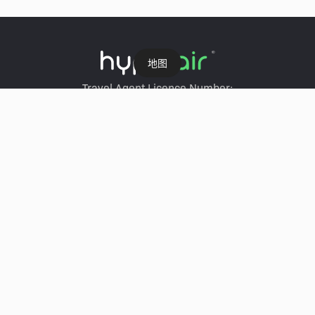
地图
Travel Agent Licence Number:
HyperAir：354671
Klook：354005
KKday：353679
Trip.com：352367
Holimood：354248
Travel Expert：353969
Wing On Travel：350074