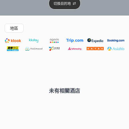
切換目的地
精選酒店
Agoda低至4折
新開幕酒店
5星級酒店
4
地區
未有相關酒店