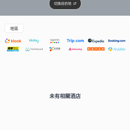
切換目的地
精選酒店
Agoda低至4折
新開幕酒店
5星級酒店
4
地區
未有相關酒店