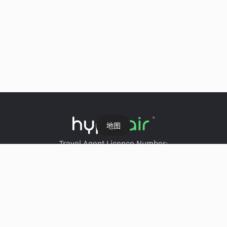
地图
Travel Agent Licence Number:
HyperAir：354671
Klook：354005
KKday：353679
Trip.com：352367
Holimood：354248
Travel Expert：353969