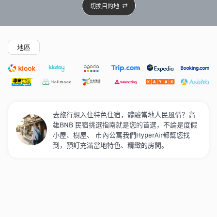
切換目的地
精選酒店
Agoda低至4折
新開幕酒店
5星級酒店
4
地區
去旅行想入住特色住宿，體驗當地人民風情？高
雄BNB 民宿挑選指南就是您的首選，不論是度假
小屋、樹屋、 市內公寓我們HyperAir都幫您找
到，預訂充滿當地特色、精緻的房間。