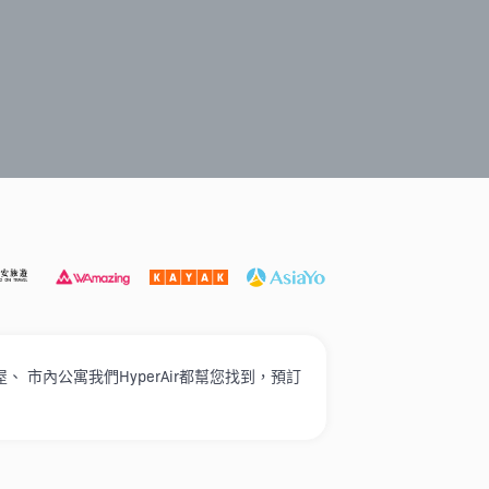
遊必選
打卡泳池酒店
家庭入住
奢華酒店
高性價比
市內公寓我們HyperAir都幫您找到，預訂