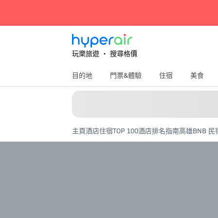
玩樂旅遊 ‧ 搜尋格價
目的地
門票&體驗
住宿
美食
主頁
酒店住宿
TOP 100酒店排名指南
高雄BNB 民