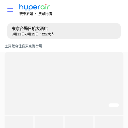
玩樂旅遊 ‧ 搜尋比價
東京台場日航大酒店
8月11日-8月12日・2位大人
主頁
飯店住宿
東京
御台場