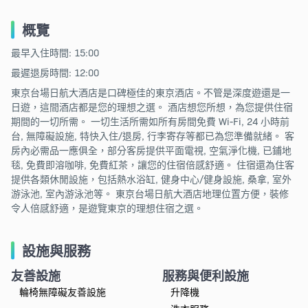
概覽
最早入住時間: 15:00
最遲退房時間: 12:00
東京台場日航大酒店是口碑極佳的東京酒店。不管是深度遊還是一
日遊，這間酒店都是您的理想之選。 酒店想您所想，為您提供住宿
期間的一切所需。 一切生活所需如所有房間免費 Wi-Fi, 24 小時前
台, 無障礙設施, 特快入住/退房, 行李寄存等都已為您準備就緒。 客
房內必需品一應俱全，部分客房提供平面電視, 空氣淨化機, 已鋪地
毯, 免費即溶咖啡, 免費紅茶，讓您的住宿倍感舒適。 住宿還為住客
提供各類休閒設施，包括熱水浴缸, 健身中心/健身設施, 桑拿, 室外
游泳池, 室內游泳池等。 東京台場日航大酒店地理位置方便，裝修
令人倍感舒適，是遊覽東京的理想住宿之選。
設施與服務
友善設施
服務與便利設施
輪椅無障礙友善設施
升降機