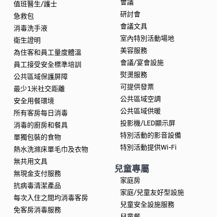
會議
值班醫生/護士
研討會
急救包
會議文具
消毒洗手液
室內特別活動場地
衛生證明
美容服務
為住客和員工量度體溫
會議/宴會設施
員工接受安全標準培訓
熨燙服務
公共區域保護屏障
可提供發票
最少1米社交距離
公共區域空調
安全用餐環境
公共區域供暖
所有客房每日消毒
投影機/LED顯示屏
消毒的廚房和餐具
特別活動的影音設備
單獨包裝的食物
特別活動提供Wi-Fi
熱水洗滌床單毛巾及衣物
無共用文具
兒童專屬
無現金支付服務
家庭房
抗病毒清潔產品
家庭/兒童友好型設施
每次入住之間均消毒客房
兒童安全設施服務
免客房消毒服務
兒童餐