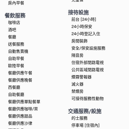
房內早餐
接待設施
餐飲服務
前台 [24小時]
咖啡店
24小時保安
酒吧
24小時登記入住
餐廳
房間裝飾
送餐服務
安全/保安設施服務
自動售賣機
隔音房
自助早餐
住宿外部閉路電視
歐陸早餐
公共區域閉路電視
餐廳供應午餐
煙霧警報器
餐廳供應晚餐
滅火器
西餐廳
禁煙房
自助餐廳
可接待服務性動物
餐廳供應單點餐單
餐廳供應咖啡/茶
交通服務/設施
餐廳供應甜品
的士服務
餐廳供應沙律
停車場 [住宿內]