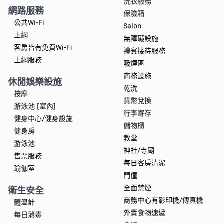
洗衣服務
網路服務
保險箱
公共Wi-Fi
Salon
上網
無障礙設施
客房皆有免費Wi-Fi
禮賓接待服務
上網服務
吸煙區
商務設施
休閒娛樂設施
乾洗
按摩
貨幣兌換
游泳池 [室內]
行李寄存
健身中心/健身設施
儲物櫃
健身房
教堂
游泳池
神社/寺廟
售票服務
每日客房清潔
瑜伽室
門僮
全面禁煙
衛生安全
商務中心有影印機/傳真機
體溫計
外賣食物速遞
每日消毒