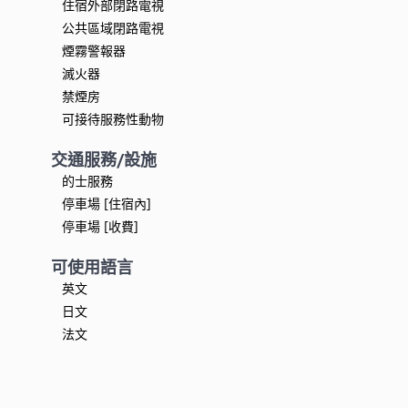
住宿外部閉路電視
公共區域閉路電視
煙霧警報器
滅火器
禁煙房
可接待服務性動物
交通服務/設施
的士服務
停車場 [住宿內]
停車場 [收費]
可使用語言
英文
日文
法文