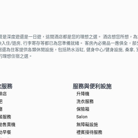
管是深度遊還是一日遊，這間酒店都是您的理想之選。 酒店想您所想，為
施, 特快入住/退房, 行李寄存等都已為您準備就緒。 客房內必需品一應俱全，部
還為住客提供各類休閒設施，包括熱水浴缸, 健身中心/健身設施, 桑拿,
的理想住宿之選。
飲服務
服務與便利設施
啡店
升降機
吧
洗衣服務
廳
保險箱
餐服務
Salon
動售賣機
無障礙設施
助早餐
禮賓接待服務