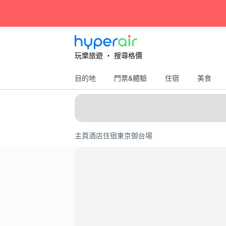
玩樂旅遊 ‧ 搜尋格價
目的地
門票&體驗
住宿
美食
主頁
酒店住宿
東京
御台場