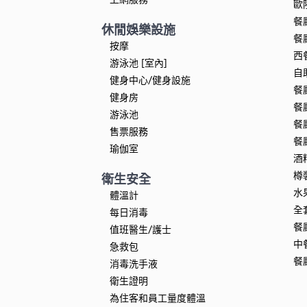
歐
餐
休閒娛樂設施
餐
按摩
西
游泳池 [室內]
自
健身中心/健身設施
餐
健身房
餐
游泳池
餐
售票服務
餐
瑜伽室
酒
樽
衛生安全
水
體溫計
全
每日消毒
餐
值班醫生/護士
中
急救包
餐
消毒洗手液
衛生證明
為住客和員工量度體溫