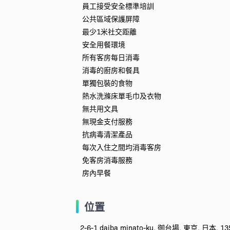
員工接受安全標準培訓
公共區域保護屏障
最少1米社交距離
安全用餐環境
所有客房每日消毒
消毒的廚房和餐具
單獨包裝的食物
熱水洗滌床單毛巾及衣物
無共用文具
無現金支付服務
抗病毒清潔產品
每次入住之間均消毒客房
免客房消毒服務
房內早餐
位置
2-6-1 daiba minato-ku, 御台場, 東京, 日本, 13