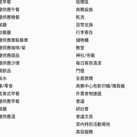
陸早餐
吸煙區
廳供應午餐
商務設施
廳供應晚餐
乾洗
餐廳
貨幣兌換
助餐廳
行李寄存
廳供應單點餐單
儲物櫃
廳供應咖啡/茶
教堂
廳供應甜品
神社/寺廟
廳供應沙律
每日客房清潔
精飲品
門僮
裝水
全面禁煙
果/零食
商務中心有影印機/傳真機
套美式早餐
外賣食物速遞
廳供應早餐
會議
餐廳
研討會
廳供應湯
會議文具
室內特別活動場地
美容服務