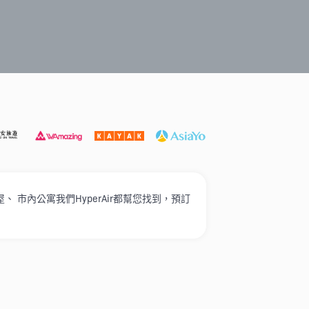
遊必選
打卡泳池酒店
家庭入住
奢華酒店
高性價比
市內公寓我們HyperAir都幫您找到，預訂