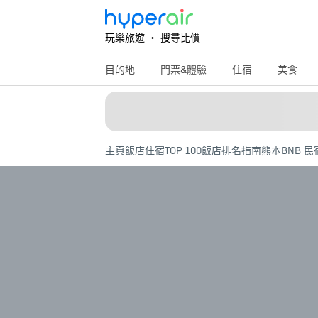
玩樂旅遊 ‧ 搜尋比價
目的地
門票&體驗
住宿
美食
主頁
飯店住宿
TOP 100飯店排名指南
熊本BNB 民