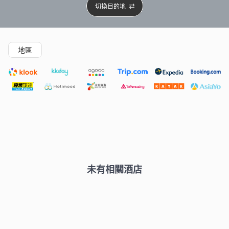
切換目的地
精選酒店
Agoda低至4折
新開幕酒店
5星級酒店
4
地區
未有相關酒店