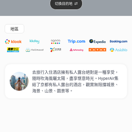
切換目的地
精選酒店
Agoda低至4折
新開幕酒店
5星級酒店
4
地區
去旅行入住酒店擁有私人露台絕對是一種享受，
隨時吹海風曬太陽，盡享愜意時光。HyperAir集
結了京都有私人露台的酒店，觀賞無阻擋城景、
海景、山景、園景等。