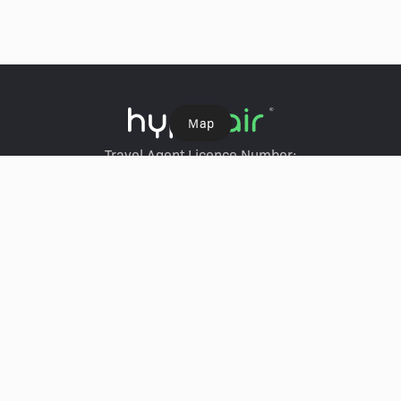
Ｍap
Travel Agent Licence Number:
HyperAir：354671
Klook：354005
KKday：353679
Trip.com：352367
Holimood：354248
Travel Expert：353969
Wing On Travel：350074