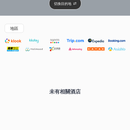
切換目的地
精選酒店
Agoda低至4折
新開幕酒店
5星級酒店
4
地區
未有相關酒店