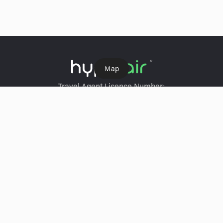
Ｍap
Travel Agent Licence Number:
HyperAir：354671
Klook：354005
KKday：353679
Trip.com：352367
Holimood：354248
Travel Expert：353969
Wing On Travel：350074