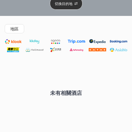
切換目的地
精選酒店
Agoda低至4折
新開幕酒店
5星級酒店
4
地區
未有相關酒店