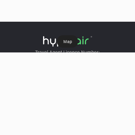
Ｍap
Travel Agent Licence Number:
HyperAir：354671
Klook：354005
KKday：353679
Trip.com：352367
Holimood：354248
Travel Expert：353969
Wing On Travel：350074