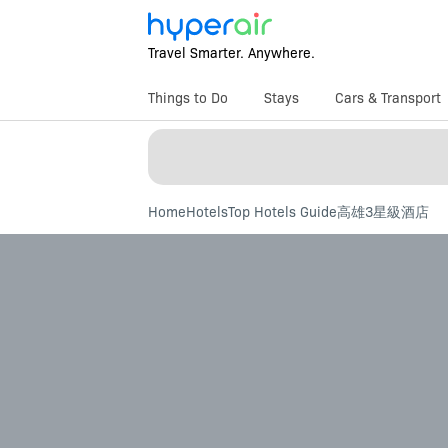
Travel Smarter. Anywhere.
Things to Do
Stays
Cars & Transport
Home
Hotels
Top Hotels Guide
高雄3星級酒店