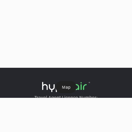
Ｍap
Travel Agent Licence Number:
HyperAir：354671
Klook：354005
KKday：353679
Trip.com：352367