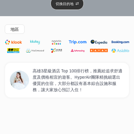
切換目的地
精選酒店
Agoda低至4折
新開幕酒店
5星級酒店
4
地區
高雄3星級酒店 Top 100排行榜，推薦給追求舒適
度及價格相宜的遊客。HyperAir團隊精挑細選出
優質的住宿，大部分都設有基本綜合設施和服
務，讓大家放心預訂入住！