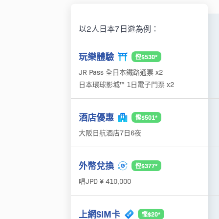
以2人日本7日遊為例：
玩樂體驗
慳$530*
JR Pass 全日本鐵路通票 x2
日本環球影城™ 1日電子門票 x2
酒店優惠
慳$501*
大阪日航酒店7日6夜
外幣兌換
慳$377*
唱JPD ¥ 410,000
上網SIM卡
慳$20*