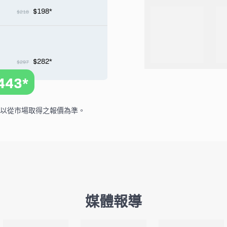
$198*
$218
$282*
$297
443*
格以從市場取得之報價為準。
媒體報導