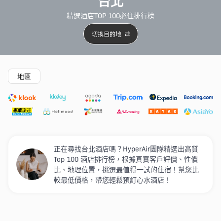
台北
精選酒店TOP 100必住排行榜
切換目的地
精選酒店
Agoda低至4折
新開幕酒店
5星級酒店
4
地區
正在尋找台北酒店嗎？HyperAir團隊精選出高質
Top 100 酒店排行榜，根據真實客戶評價、性價
比、地理位置，挑選最值得一試的住宿！幫您比
較最低價格，帶您輕鬆預訂心水酒店！