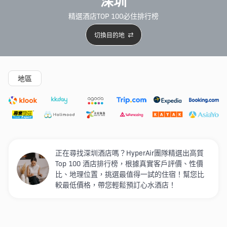
深圳
精選酒店TOP 100必住排行榜
切換目的地
精選酒店
Agoda低至4折
新開幕酒店
5星級酒店
4
地區
正在尋找深圳酒店嗎？HyperAir團隊精選出高質
Top 100 酒店排行榜，根據真實客戶評價、性價
比、地理位置，挑選最值得一試的住宿！幫您比
較最低價格，帶您輕鬆預訂心水酒店！