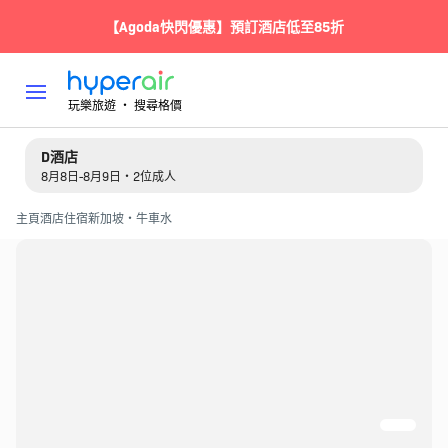
【Agoda快閃優惠】預訂酒店低至85折
玩樂旅遊 ‧ 搜尋格價
D酒店
8月8日-8月9日・2位成人
主頁
酒店住宿
新加坡・牛車水