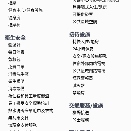
按摩
無接觸式入住/退房
健身中心/健身設施
可提供發票
健身房
公共區域空調
按摩椅
接待設施
衛生安全
特快入住/退房
體溫計
24小時保安
每日消毒
安全/保安設施服務
急救包
住宿外部閉路電視
免費口罩
公共區域閉路電視
消毒洗手液
煙霧警報器
衛生證明
滅火器
消毒設備
禁煙房
為住客和員工量度體溫
員工接受安全標準培訓
交通服務/設施
熱水洗滌床單毛巾及衣物
機場接送
無共用文具
的士服務
無現金支付服務