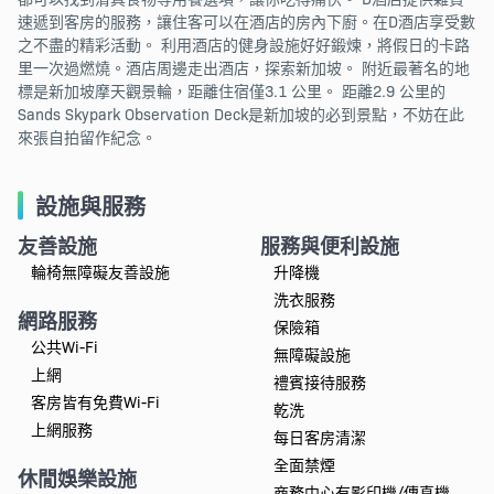
速遞到客房的服務，讓住客可以在酒店的房內下廚。在D酒店享受數
之不盡的精彩活動。 利用酒店的健身設施好好鍛煉，將假日的卡路
里一次過燃燒。酒店周邊走出酒店，探索新加坡。 附近最著名的地
標是新加坡摩天觀景輪，距離住宿僅3.1 公里。 距離2.9 公里的
Sands Skypark Observation Deck是新加坡的必到景點，不妨在此
來張自拍留作紀念。
設施與服務
友善設施
服務與便利設施
輪椅無障礙友善設施
升降機
洗衣服務
網路服務
保險箱
公共Wi-Fi
無障礙設施
上網
禮賓接待服務
客房皆有免費Wi-Fi
乾洗
上網服務
每日客房清潔
全面禁煙
休閒娛樂設施
商務中心有影印機/傳真機