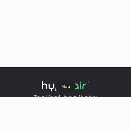
Ｍap
Travel Agent Licence Number:
HyperAir：354671
Klook：354005
KKday：353679
Trip.com：352367