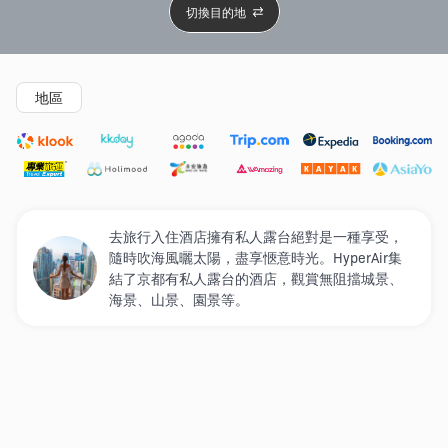
切換目的地
精選酒店
Agoda低至4折
新開幕酒店
5星級酒店
4
地區
去旅行入住酒店擁有私人露台絕對是一種享受，
隨時吹海風曬太陽，盡享愜意時光。HyperAir集
結了京都有私人露台的酒店，觀賞無阻擋城景、
海景、山景、園景等。