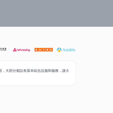
遊必選
打卡泳池酒店
家庭入住
奢華酒店
高性價比
質的住宿，大部分都設有基本綜合設施和服務，讓大