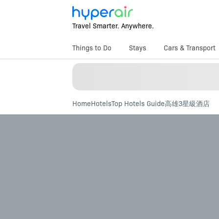
Travel Smarter. Anywhere.
Things to Do
Stays
Cars & Transport
Home
Hotels
Top Hotels Guide
高雄3星級酒店