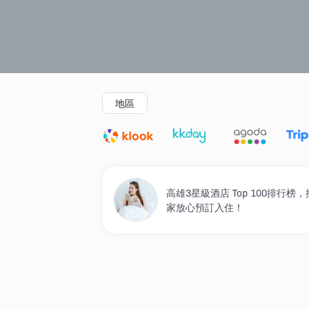
精選酒店
Agoda低至4折
新開幕酒店
地區
高雄3星級酒店 Top 100排
家放心預訂入住！