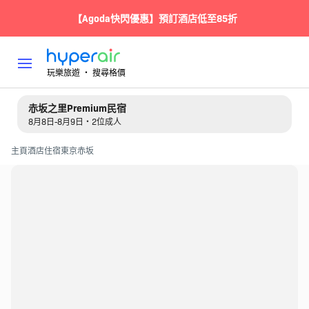
【Agoda快閃優惠】預訂酒店低至85折
玩樂旅遊 ‧ 搜尋格價
赤坂之里Premium民宿
8月8日-8月9日・2位成人
主頁
酒店住宿
東京
赤坂