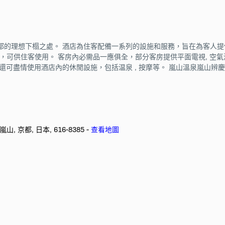
理想下榻之處。 酒店為住客配備一系列的設施和服務，旨在為客人提供舒適
都已配備，可供住客使用。 客房內必需品一應俱全，部分客房提供平面電視, 空氣
還可盡情使用酒店內的休閒設施，包括温泉 , 按摩等。 嵐山溫泉嵐山
u, 嵐山, 京都, 日本, 616-8385 -
查看地圖