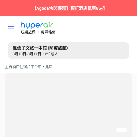
【Agoda快閃優惠】預訂酒店低至85折
玩樂旅遊 ‧ 搜尋格價
風信子文旅一中館 (防疫旅館)
8月10日-8月11日・2位成人
主頁
酒店住宿
台中
台中・北區