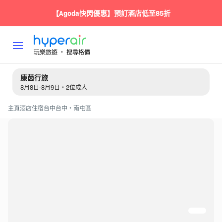
【Agoda快閃優惠】預訂酒店低至85折
玩樂旅遊 ‧ 搜尋格價
康茵行旅
8月8日-8月9日・2位成人
主頁
酒店住宿
台中
台中・南屯區