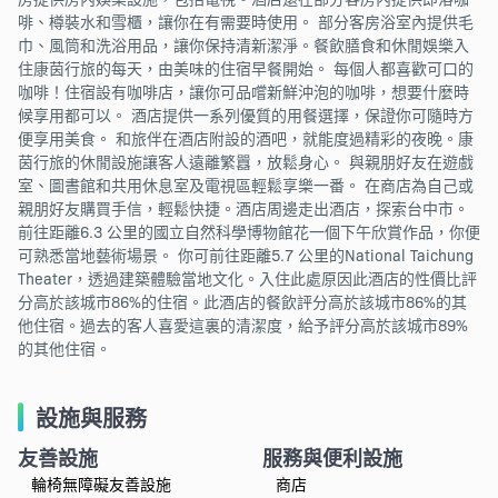
啡、樽裝水和雪櫃，讓你在有需要時使用。 部分客房浴室內提供毛
巾、風筒和洗浴用品，讓你保持清新潔淨。餐飲膳食和休閒娛樂入
住康茵行旅的每天，由美味的住宿早餐開始。 每個人都喜歡可口的
咖啡！住宿設有咖啡店，讓你可品嚐新鮮沖泡的咖啡，想要什麼時
候享用都可以。 酒店提供一系列優質的用餐選擇，保證你可隨時方
便享用美食。 和旅伴在酒店附設的酒吧，就能度過精彩的夜晚。康
茵行旅的休閒設施讓客人遠離繁囂，放鬆身心。 與親朋好友在遊戲
室、圖書館和共用休息室及電視區輕鬆享樂一番。 在商店為自己或
親朋好友購買手信，輕鬆快捷。酒店周邊走出酒店，探索台中市。
前往距離6.3 公里的國立自然科學博物館花一個下午欣賞作品，你便
可熟悉當地藝術場景。 你可前往距離5.7 公里的National Taichung
Theater，透過建築體驗當地文化。入住此處原因此酒店的性價比評
分高於該城市86%的住宿。此酒店的餐飲評分高於該城市86%的其
他住宿。過去的客人喜愛這裏的清潔度，給予評分高於該城市89%
的其他住宿。
設施與服務
友善設施
服務與便利設施
輪椅無障礙友善設施
商店