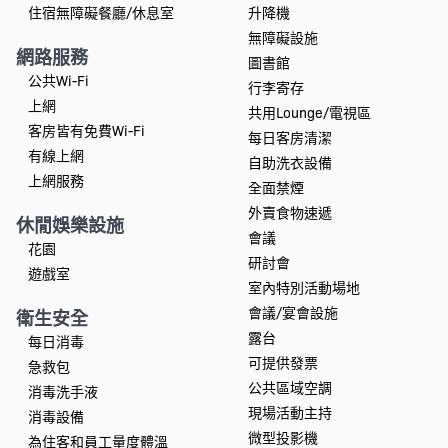
住宿無障礙餐廳/休息室
升降機
無障礙設施
網路服務
圖書館
公共Wi-Fi
行李寄存
上網
共用Lounge/電視區
客房皆有免費Wi-Fi
每日客房清潔
有線上網
自助洗衣設備
上網服務
全面禁煙
外賣食物速遞
休閒娛樂設施
會議
花園
研討會
遊戲室
室內特別活動場地
會議/宴會設施
衛生安全
露台
每日消毒
可提供發票
急救包
公共區域空調
消毒洗手液
現場活動主持
消毒設備
微型投影機
為住客和員工量度體溫