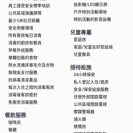
投影機/LED顯示屏
員工接受安全標準培訓
戶外特別活動場地
公共區域保護屏障
特別活動的影音設備
最少1米社交距離
安全用餐環境
兒童專屬
所有客房每日消毒
家庭房
消毒的廚房和餐具
家庭/兒童友好型設施
早餐外送服務
兒童餐具
單獨包裝的食物
熱水洗滌床單毛巾及衣物
接待設施
無現金支付服務
24小時保安
抗病毒清潔產品
私人登記入住/退房
每次入住之間均消毒客房
安全/保安設施服務
消毒後客房密封
住宿外部閉路電視
免客房消毒服務
公共區域閉路電視
煙霧警報器
餐飲服務
滅火器
咖啡店
禁煙房
餐廳