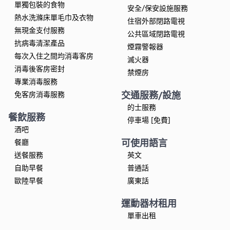
單獨包裝的食物
安全/保安設施服務
熱水洗滌床單毛巾及衣物
住宿外部閉路電視
無現金支付服務
公共區域閉路電視
抗病毒清潔產品
煙霧警報器
每次入住之間均消毒客房
滅火器
消毒後客房密封
禁煙房
專業消毒服務
交通服務/設施
免客房消毒服務
的士服務
餐飲服務
停車場 [免費]
酒吧
可使用語言
餐廳
送餐服務
英文
自助早餐
普通話
歐陸早餐
廣東話
運動器材租用
單車出租