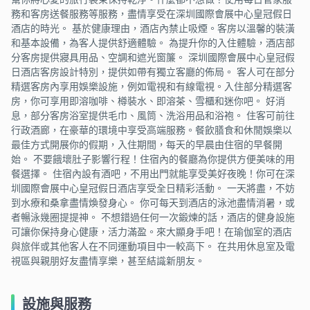
務和客房送餐服務等服務，盡情享受在深圳國際會展中心皇冠假日
酒店的時光。 基於健康理由，酒店內禁止吸煙。客房以溫馨的裝潢
和基本設備，為客人提供舒適體驗。 為提升你的入住體驗，酒店部
分客房提供寢具用品、空調和遮光窗簾。 深圳國際會展中心皇冠假
日酒店客房設計特別，提供如帶有獨立客廳的佈局。 客人可在部分
精選客房內享用娛樂設施，例如電視和有線電視。入住部分精選客
房，你可享用即溶咖啡、樽裝水、即溶茶、雪櫃和迷你吧。 好消
息，部分客房浴室提供毛巾、風筒、洗浴用品和浴袍。 住客可前往
行政酒廊，在豪華的環境中享受高端服務。餐飲膳食和休閒娛樂以
最佳方式開展你的假期，入住期間，每天的早晨由住宿的早餐開
始。 不要餓壞肚子影響行程！住宿內的餐廳為你提供方便美味的用
餐選擇。 住宿內設有酒吧，不用出門就能享受美好夜晚！你可在深
圳國際會展中心皇冠假日酒店享受全日精彩活動。 一天將盡，不妨
到水療和桑拿盡情煥發身心。 你可每天到酒店的泳池盡情消暑，或
者暢泳幾圈提提神。 不想錯過任何一次鍛煉的話，酒店的健身設施
可讓你保持身心健康，活力滿盈。來大顯身手吧！在瑜伽室的酒店
與旅伴或其他客人在不同運動項目中一較高下。 在共用休息室及電
視區與親朋好友盡情享樂，甚至結識新朋友。
設施與服務