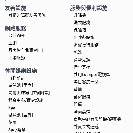
友善設施
服務與便利設施
輪椅無障礙友善設施
升降機
洗衣服務
網路服務
保險箱
公共Wi-Fi
無障礙設施
上網
禮賓接待服務
客房皆有免費Wi-Fi
乾洗
上網服務
貨幣兌換
行李寄存
休閒娛樂設施
共用Lounge/電視區
行程預訂
每日客房清潔
游泳池 [室內]
壁爐
高爾夫球場 [住宿附設]
郵寄服務
健身中心/健身設施
門僮
Spa
全面禁煙
游泳池 [室外]
商務中心有影印機/傳真機
花園
外賣食物速遞
Spa/桑拿