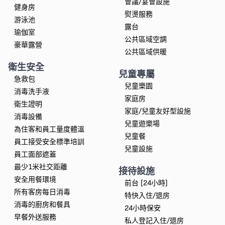
會議/宴會設施
健身房
熨燙服務
游泳池
露台
瑜伽室
公共區域空調
豪華露營
公共區域供暖
衛生安全
兒童專屬
急救包
兒童樂園
消毒洗手液
家庭房
衛生證明
家庭/兒童友好型設施
消毒設備
兒童遊樂場
為住客和員工量度體溫
兒童餐
員工接受安全標準培訓
兒童設施
員工面部遮蓋
最少1米社交距離
接待設施
安全用餐環境
前台 [24小時]
所有客房每日消毒
特快入住/退房
消毒的廚房和餐具
24小時保安
早餐外送服務
私人登記入住/退房