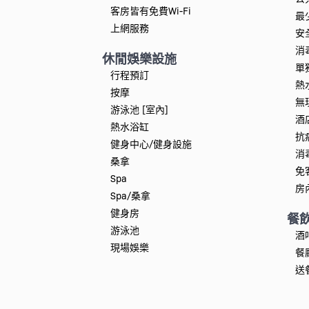
客房皆有免費Wi-Fi
最
上網服務
安
消
休閒娛樂設施
單
行程預訂
熱
按摩
無
游泳池 [室內]
酒
熱水浴缸
抗
健身中心/健身設施
消
桑拿
免
Spa
房
Spa/桑拿
健身房
餐
游泳池
酒
現場娛樂
餐
送