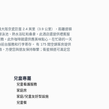
離大阪京瓷巨蛋 2.4 英里（3.9 公里），距離道頓
室內游泳池、熱水浴缸和桑拿。此酒店還提供禮賓服
送餐服務。此外咖啡館還供應美味點心。在忙碌的一天
時前台服務和行李寄存。 有 175 間空調客房提供
絡，方便您與朋友保持聯繫；衞星頻道可滿足您
兒童專屬
兒童看護服務
家庭房
家庭/兒童友好型設施
兒童餐