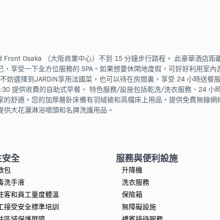
ront Osaka （大阪商業中心）不到 15 分鐘步行路程。 此豪華酒店距
勞一下自己，享受一下全方位服務的 SPA。如果想要休閑地度假，可好好利用
您不妨選擇到JARDIN享用法國菜，也可以待在房間裏，享受 24 小時
10:30 提供收費的自助式早餐。 特色服務/設施包括乾洗/洗衣服務、24 小
家的舒適。您的加厚層卧床備有羽絨被和高檔床上用品。提供免費無線網
提供大花灑淋浴噴頭和名牌洗護用品。
生安全
服務與便利設施
救包
升降機
毒洗手液
洗衣服務
住客和員工量度體溫
保險箱
工接受安全標準培訓
無障礙設施
共區域保護屏障
禮賓接待服務