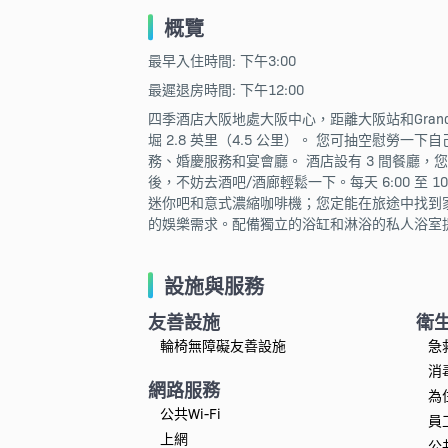
概覽
最早入住時間: 下午3:00
最遲退房時間: 下午12:00
四季酒店大阪地處大阪中心，距離大阪站和Grand F
堀 2.8 英里（4.5 公里）。 您可抽空慰
務、婚慶服務和宴會廳。 酒店設有 3 間餐廳，
後，不妨去酒吧/酒廊輕鬆一下。每天 6:00 至 
迷你吧和意式濃縮咖啡機；您定能在旅途中找到
的娛樂需求。配備獨立的浴缸和淋浴的私人浴室
設施與服務
友善設施
衛
輪椅無障礙友善設施
急
消
網路服務
為
公共Wi-Fi
員
上網
公