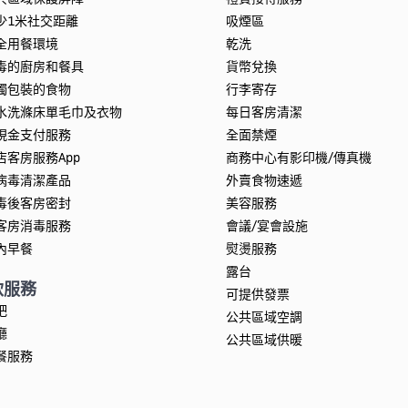
少1米社交距離
吸煙區
全用餐環境
乾洗
毒的廚房和餐具
貨幣兌換
獨包裝的食物
行李寄存
水洗滌床單毛巾及衣物
每日客房清潔
現金支付服務
全面禁煙
店客房服務App
商務中心有影印機/傳真機
病毒清潔產品
外賣食物速遞
毒後客房密封
美容服務
客房消毒服務
會議/宴會設施
內早餐
熨燙服務
露台
飲服務
可提供發票
吧
公共區域空調
廳
公共區域供暖
餐服務