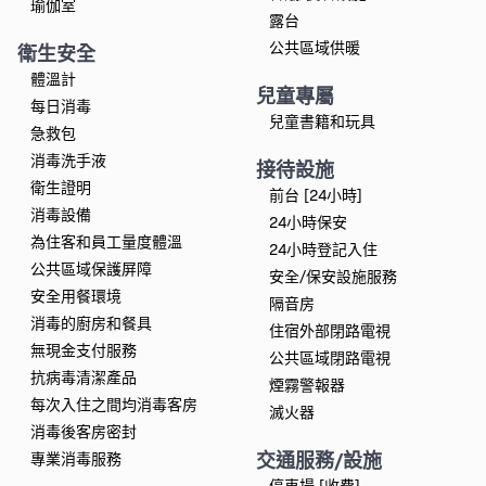
瑜伽室
露台
公共區域供暖
衛生安全
體溫計
兒童專屬
每日消毒
兒童書籍和玩具
急救包
消毒洗手液
接待設施
衛生證明
前台 [24小時]
消毒設備
24小時保安
為住客和員工量度體溫
24小時登記入住
公共區域保護屏障
安全/保安設施服務
安全用餐環境
隔音房
消毒的廚房和餐具
住宿外部閉路電視
無現金支付服務
公共區域閉路電視
抗病毒清潔產品
煙霧警報器
每次入住之間均消毒客房
滅火器
消毒後客房密封
交通服務/設施
專業消毒服務
停車場 [收費]