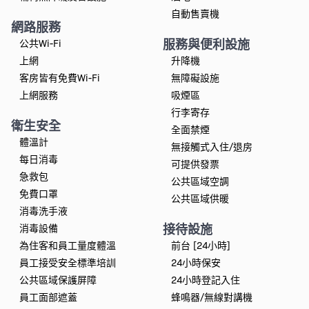
自動售賣機
網路服務
服務與便利設施
公共Wi-Fi
上網
升降機
客房皆有免費Wi-Fi
無障礙設施
上網服務
吸煙區
行李寄存
衛生安全
全面禁煙
體溫計
無接觸式入住/退房
每日消毒
可提供發票
急救包
公共區域空調
免費口罩
公共區域供暖
消毒洗手液
接待設施
消毒設備
為住客和員工量度體溫
前台 [24小時]
員工接受安全標準培訓
24小時保安
公共區域保護屏障
24小時登記入住
員工面部遮蓋
蜂鳴器/無線對講機